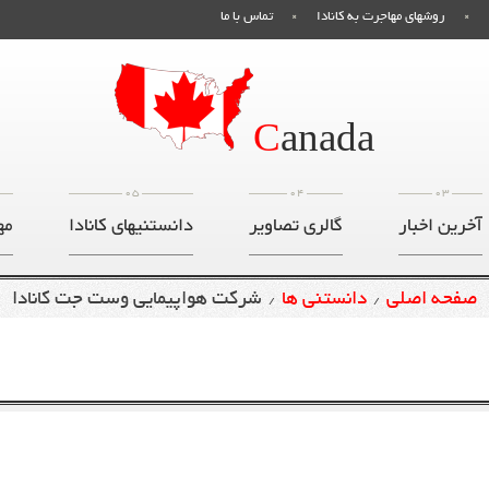
روشهای مهاجرت به کانادا
تماس با ما
C
anada
05
04
03
آخرین اخبار
گالری تصاویر
دانستنیهای کانادا
مه
صفحه اصلی
دانستنی ها
شرکت هواپیمایی وست جت کانادا
/
/