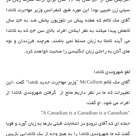
افزایش سن از 54 سال به 64 سال برای ارائه مدرک زبان در
سیتی زن شیپی بود! این مورد طبق کنفرانس وزیر مهاجرت کانادا
آقای مک کالم که هفته پیش در تلوزیون پخش شد به 54 سال
کاهش پیدا میکند به نظر ایشان افراد بالای سن 54 که به کانادا
می آیند کاملا به زبان مسلط نمی باشند، هرچند فرزندان و نوه
های آنان به راحتی زبان انگلیسی را صحبت خواهند کرد.
لغو شهروندی کانادا
آقای مک کالم McCallum "وزیر مهاجرت جدید کانادا" گفت :این
تغییرات که ما در نظر داریم مانع از گرفتن شهروندی کانادا از
افراد می شود. او گفت:
"A Canadian is a Canadian is a Canadian”
جمله ای که آقای ترودو در انتخابات قبلی بارها به زبان آورد و قویا
گفت که ما شهروندی کانادا را به هیچ وجه از یک کانادایی بازپس