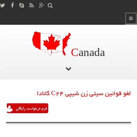
C
anada
لغو قوانین سیتی زن شیپی C24 کانادا