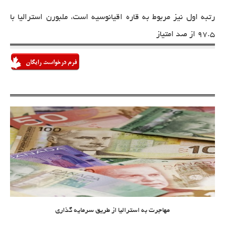
رتبه اول نیز مربوط به قاره اقیانوسیه است، ملبورن استرالیا با
97.5 از صد امتیاز
مهاجرت به استرالیا از طریق سرمایه گذاری