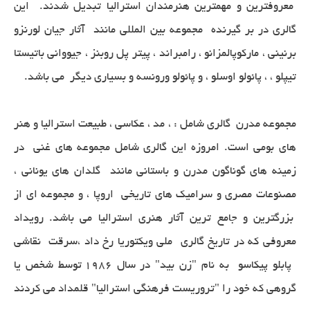
معروفترین و مهمترین هنرمندان استرالیا تبدیل شدند. این
گالری در بر گیرنده مجموعه بین المللی مانند آثار جیان لورنزو
برنینی ، مارکوپالمزانو ، رامبراند ، پیتر پل روبنز ، جیووانی باتیستا
تیپلو ، ، پائولو اوسلو ، و پائولو ورونسه و بسیاری دیگر می باشد.
مجموعه مدرن گالری شامل : ، مد ، عکاسی ، طبیعت استرالیا و هنر
های بومی است. امروزه این گالری شامل مجموعه های غنی در
زمینه های گوناگون مدرن و باستانی مانند گلدان های یونانی ،
مصنوعات مصری و سرامیک های تاریخی اروپا ، و مجموعه ای از
بزرگترین و جامع ترین آثار هنری استرالیا می باشد. رویداد
معروفی که در تاریخ گالری ملی ویکتوریا رخ داد ،سرقت نقاشی
پابلو پیکاسو به نام "زن بید" در سال 1986 توسط شخص یا
گروهی که خود را "تروریست فرهنگی استرالیا" قلمداد می کردند