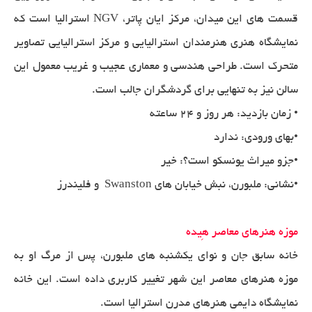
قسمت های این میدان، مرکز ایان پاتر، NGV استرالیا است که
نمایشگاه هنری هنرمندان استرالیایی و مرکز استرالیایی تصاویر
متحرک است. طراحی هندسی و معماری عجیب و غریب معمول این
سالن نیز به تنهایی برای گردشگران جالب است.
• زمان بازدید: هر روز و 24 ساعته
•بهای ورودی: ندارد
•جزو میراث یونسکو است؟: خیر
•نشانی: ملبورن، نبش خیابان های Swanston و فلیندرز
موزه هنرهای معاصر هِیده
خانه سابق جان و نوای یکشنبه های ملبورن، پس از مرگ او به
موزه هنرهای معاصر این شهر تغییر کاربری داده است. این خانه
نمایشگاه دایمی هنرهای مدرن استرالیا است.