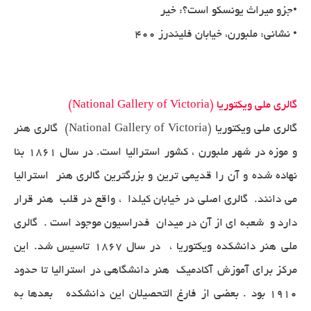
•جزو میراث یونسکو است؟: خیر
• نشانی: ملبورن، خیابان فلیندرز 400
گالری ملی ویکتوریا (National Gallery of Victoria)
گالری ملی ویکتوریا (National Gallery of Victoria) گالری هنر
و موزه در شهر ملبورن ، کشور استرالیا است. در سال 1861 بنا
نهاده شده و آن را قدیمی ترین و بزرگترین گالری هنر استرالیا
می دانند. گالری اصلی در خیابان کیلدا ، واقع در قلب هنر قرار
دارد و شعبه ای از آن در میدان فدراسیون موجود است . گالری
ملی هنر دانشکده ویکتوریا ، در سال 1867 تاسیس شد. این
مرکز برای آموزش آکادمیک هنر دانشگاهی در استرالیا تا حدود
1910 بود . بعضی از فارغ التحصیلان این دانشکده بعدها به