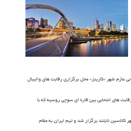
ی عازم شهر «کارینز» محل برگزاری رقابت های والیبال
 و تیم های دوم و سوم نیز به رقابت های انتحابی بین قاره ای سوچی روسیه که با
زهای 23 تا 25 اردیبهشت ماه امسال به میزبانی شهر کالاسین تایلند برگزار شد و تیم ایران به مقام