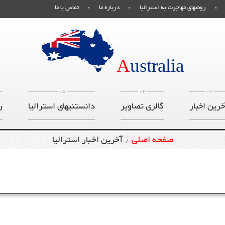
روشهای مهاجرت به استرالیا
درباره ما
تماس با ما
صفحه اصلی
A
ustralia
05
04
03
خرین اخبار
گالری تصاویر
دانستنیهای استرالیا
ر
صفحه اصلی
آخرین اخبار استرالیا
/