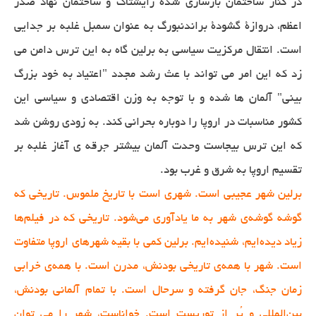
در کنار ساختمان بازسازی شدۀ رایشتاگ و ساختمان نهاد صدر
اعظم، دروازۀ گشودۀ براندنبورگ به عنوان سمبل غلبه بر جدایی
است. انتقال مرکزیت سیاسی به برلین گاه به این ترس دامن می
زد که این امر می تواند با عث رشد مجدد "اعتیاد به خود بزرگ
بینی" آلمان ها شده و با توجه به وزن اقتصادی و سیاسی این
کشور مناسبات در اروپا را دوباره بحرانی کند. به زودی روشن شد
که این ترس بیجاست وحدت آلمان بیشتر جرقه ی آغاز غلبه بر
تقسیم اروپا به شرق و غرب بود.
برلین شهر عجیبی‌ است. شهری است با تاریخ ملموس. تاریخی که
گوشه گوشه‌ی شهر به ما یادآوری می‌شود. تاریخی که در فیلم‌ها
زیاد دیده‌ایم، شنیده‌ایم. برلین کمی با بقیه شهرهای اروپا متفاوت
است. شهر با همه‌ی تاریخی بودنش، مدرن است. با همه‌ی خرابی
زمان جنگ، جان گرفته و سرحال است. با تمام آلمانی بودنش،
بین‌المللی و پُر از توریست است. خواناست، شهر را می توان