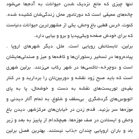
تنها چیزی که مانع نزدیک شدن حیوانات به آدم‌ها می‌شود
چاله‌های عمیقی‌ است که دورتادور محل زندگی‌شان کشیده شده.
کنوت، خرس قطبی باغ وحش، یکی از مشهور‌ترین حیوانات دنیاست
که برای خودش صفحه ویکی‌پدیا و برو و بیایی دارد.
برلین، تابستانش رویایی است. مثل دیگر شهرهای اروپا .
پیاده‌روها در تسخیر رستوران‌ها و کافه‌ها و میز و صندلی‌هایشان
است و دوچرخه-تاکسی‌ها در شهر رکاب می‌زنند. برلین شهری
است که باید صبح زود نقشه و دوربین‌تان را بردارید و در کنار
بقیه‌ی توریست‌های نقشه به دست و خوشحال، پا به پای
اتوبوس‌های گردشگری ِ بی‌سقف و شلوغ، به تمام آثار دیدنی و
موزه‌ها سر بزنید. قدم زدن در خیابان‌های مرکز‌شهر، دیدن باغ
وحش و ایستادن در صف موزه‌ها، هیچکدام از پاییز به بعد و زیر
باد و باران اروپایی چندان جذاب نیستند. بهترین فصل برلین