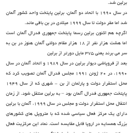
برلین شد.
در سال 1990 با اتحاد دو آلمان، برلین پایتخت واحد کشور آلمان
شد اما مقر دولت تا سال 1999 میلادی در بن باقی ماند.
اگرچه هم اکنون برلین رسما پایتخت جمهوری فدرال آلمان است
اما هشت هزار نفر از 18 هزار مقام دولتی آلمان هنوز در بن به
سر می برند یعنی 375 مایل دورتر از برلین
بعد از فروپاشی دیوار برلین در سال 1989 و اتحاد آلمان در سال
1990، در 20 ژوئن 1991 مجلس فدرال آلمان تصویب کرد که
محل استقرار دولت و پارلمان از بن - شهری که از سال 1949
پایتخت جمهوری فدرال آلمان بود – به برلین منتقل شود. از زمان
انتقال محل استقرار دولت و مجلس در سال 1999، آلمان با برلین
دارای یک مرکز فعال سیاسی شده که با متروپل های کشورهای
بزرگ همسایه در اروپا قابل مقایسه است. نماد این مرکزیت فعال