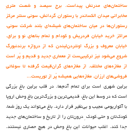
ساختمان‌های مدرنش پیداست. برج سیصد و شصت متریِ
مخابراتی میدان الکساندر با رستوران گردانش، سونی سنتر‌ مرکز
رستوران‌ها در میان ساختمان‌های شیشه‌ای بلند شرکت سونی،
مراکز خرید خیابان فردریش و کودام و تمام بنا‌های نو و براق.
خیابان معروف و بزرگ اونتر‌دن‌لیندن که از دروازه برندنبورگ
شروع می‌شود نیز ترکیبی‌ست از معماری جدید و قدیم و پُر است
از مغازه‌های مختلف. از مغازه‌های گران‌قیمت گرفته تا سوغاتی
فروشی‌های ارزان. مغازه‌هایی همیشه پُر از توریست...
برلین شهری است برای تمام آدم‌ها. در قلب برلین باغ بزرگی
است که در وسط این باغ، قدیمی‌ترین و بزرگ‌ترین باغ وحش اروپا
با آکواریومی عجیب و بی‌نظیر قرار دارد. باغ می‌تواند یک روز شما،
کودک‌تان و حتی کودک ِ درون‌تان را از تاریخ و ساختمان‌های جدید
جدا کند. اغلب حیوانات این باغ وحش در هیچ حصاری نیستند.