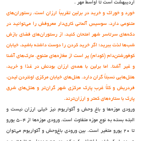
اردیبهشت است تا اواسط مهر .
خورد و خوراک و خرید در برلین تقریباً ارزان است. رستوران‌های
متنوعی دارد، سوسیس آلمانی کاری‌دار معروفش را می‌توانید در
دکه‌های سرتاسر شهر امتحان کنید، از رستوران‌های فضای بازش
شب‌ها لذت ببرید؛ اگر خرید کردن را دوست داشته باشید، خیابان
کوفورشتن‌دام (کودام) پر است از مغازه‌های متنوع. مارک‌های آشنا
و غیر آشنا. اما برلین با همه‌ی ارزان بودنش در غذا و خرید،
هتل‌هایی نسبتاً گران دارد. هتل‌های خیابان مرکزی اونتردن لیدن،
فردریش و کلاً غربِ پارک مرکزی شهر گران‌تر و هتل‌های شرق
پارک با ستاره‌های کمتر و ارزان‌ترند.
ورودی موزه‌ها و باغ وحش و آکواریوم نیز خیلی ارزان نیست و
البته بسته به نوع موزه متفاوت است. ورودی موزه‌ها از ٤-٥ یورو
تا ٢٠ یورو متغیر است. بین ورودی باغ‌وحش و آکواریوم می‌توان