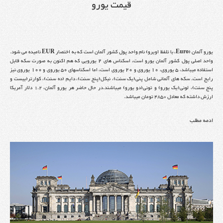
قیمت یورو
یورو آلمان (Euro، با تلفظ اویرو) نام واحد پول کشور آلمان است که به اختصار EUR نامیده می شود.
واحد اصلی پول کشور آلمان یورو است، اسکناس های ۲ یورویی که هم اکنون به صورت سکه قابل
استفاده میباشد، ۵ یوروی، ۱۰ یوروی و ۲۰ یوروی است، اما اسکناسهای ۵۰ یوروی و ۱۰۰ یوروی نیز
رایج است. سکه های آلمانی شامل پنی(یک سنت)، نیکل(پنج سنت)، دایم (ده سنت)، کوارتر(بیست و
پنج سنت)، لونی(یک یورو) و تونی(دو یورو) میباشند.در حال حاضر هر یورو آلمان، 1.2 دلار آمریکا
ارزش داشته که معادل 4850 تومان میباشد.
ادمه مطلب