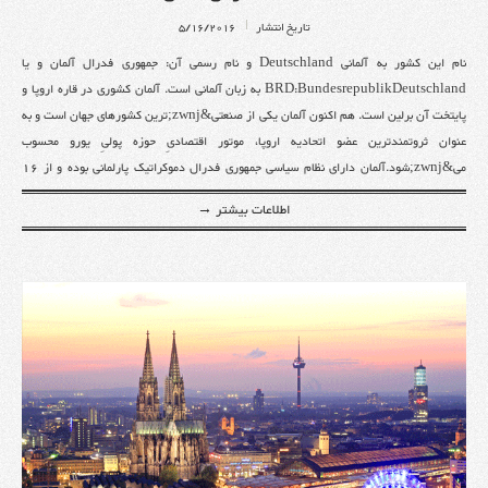
تاریخ انتشار
5/16/2016
نام این کشور به آلمانی Deutschland و نام رسمی آن: جمهوری فدرال آلمان و یا
BRD:BundesrepublikDeutschland به زبان آلمانی است. آلمان کشوری در قاره اروپا و
پایتخت آن برلین است. هم اکنون آلمان یکی از صنعتی&zwnj;ترین کشورهای جهان است و به
عنوان ثروتمندترین عضو اتحادیه اروپا، موتور اقتصادیِ حوزه پولیِ یورو محسوب
می&zwnj;شود.آلمان دارای نظام سیاسی جمهوری فدرال دموکراتیک پارلمانی بوده و از ۱۶
ایالت یا استان تشکیل شده است. این ایالت&zwnj;ها می&zwnj;توانند در برخی مسائل
اطلاعات بیشتر →
مستقل عمل کنند. شهرهای بزرگ آلمان، برلین، هامبورگ، مونیخ و فرانکفورت
می&zwnj;باشند.این کشوردر جنگهای جهانی اول و دوم نقش گسترده&zwnj;ای داشت و در
پی متحمل شدن خسارت&zwnj;های زیاد از این دو جنگ، با کمک وام&zwnj;هایی که از
کشورهای متفق گرفت، توانست کشور را بازسازی کند. جمهوری فدرال آلمان هم&zwnj;اکنون
یکی از اعضای سازمان ملل متحد، ناتو، کشورهای گروه هشت و گروه پنج بوده و از بنیانگذاران
اتحادیه اروپا است. آلمان پس از جنگ جهانی و به طور سنتی به دو بخش آلمان شرقی و آلمان
غربی تقسیم می&zwnj;گردد. پس از برداشته شدن دیوار برلین، به قسمت شرقی آلمان به
طور رسمی ایالت&zwnj;های تازه و به قسمت&zwnj;های غربی کشور ایالت&zwnj;های
قدیمی می&zwnj;گویند.درباره آلمانپایتخت (بزرگترین شهر)برلین نام اهلیت آلمانی دولت نظام
پارلمانی جمهوری فدرالیسممجموع مساحت 357.386 کیلومتر مربعرتبه 62 در جهانجمعیت
آلمان(2017 تخمین)82.800.000رتبه 16 در جهانتراکم جمعیت ۲۲۶ نفر در هر