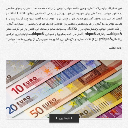
طبق تحقیقات بلومبرگ، آلمان دومین مقصد مهاجرت پس از ایالات متحده است. شرایط بسیار مناسبی
به منظور مهاجرت به آلمان برای شهروندان غیر اروپایی از زمانی که قانون بلوکارتBlue Card در
آلمان اجرایی شد بوجود آمد.شهروندان غیر اروپایی برای مهاجرت به آلمان تنها چند گزینه پیش رو
دارند، مهاجرت به آلمان از طریق تخصص، تحصیل و اقوام درجه یک مهاجران.بخشی از امتیازات آلمان ،
از نگاه انجمن جهانی پژوهش های بازار (GFK)، به دولت صالح و صادق این کشور باز می گردد. نقش
&ldquo;هدایتگرانه&rdquo; آلمان در اتحادیه اروپا و همچنین &ldquo;مسئولیتپذیری در امور
بینالمللی&rdquo; نیز از نکات اصلی در گزینش این کشور به عنوان یکی از بهترین مقاصد مهاجرت
بوده است. امتیازات آلمان در عرصه &ldquo;سرمایهگذاری&rdquo; و &ldquo;برابری
ادمه مطلب
اجتماعی&rdquo; نیز بالا بودهاند.مهاجرت به آلمان برای تحصیل نیزیکی ازجذابترین گذینه ها برای
کسانی است که می خواهند در خارج از کشور خود تحصیل کنند. هزینه های دانشگاه های دولتی آلمان به
مراتب کمتر از آن چیزی است که در آمریکا باید پرداخت شود.علاوه براین بورس های تحصیلی زیادی نیز
برای دانشجویان در این کشور وجود دارد وجود دارند.در این بخش ار وب سایت مهاجرت ایرانی تلاش
شده آخرین و بروزترین روش های مهاجرت به آلمان معرفی گردند.
قیمت یورو