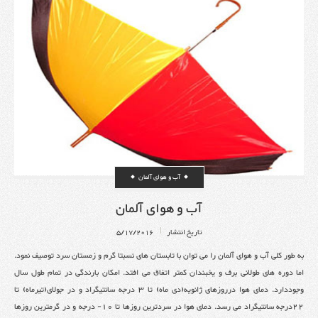
آب و هوای آلمان
آب و هوای آلمان
تاریخ انتشار
5/17/2016
به طور کلی آب و هوای آلمان را می توان با تابستان های نسبتا گرم و زمستان سرد توصیف نمود.
اما دوره های طولانی برف و یخبندان کمتر اتفاق می افتد. امکان بارندگی در تمام طول سال
وجوددارد. دمای هوا درروزهای ژانویه(دی ماه) تا ۳ درجه سانتیگراد و در جولای(تیرماه) تا
۲۲درجه سانتیگراد می رسد. دمای هوا در سردترین روزها تا ۱۰- درجه و در گرمترین روزها