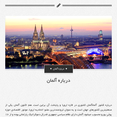
درباره آلمان
درباره آلمان
درباره کشور آلمانآلمان کشوری در قاره اروپا و پایتخت آن برلین است. هم اکنون آلمان یکی از
صنعتیترین کشورهای جهان است و به عنوان ثروتمندترین عضو اتحادیه اروپا، موتور اقتصادیِ حوزه
پولیِ یورو محسوب میشود.آلمان دارای نظام سیاسی جمهوری فدرال دموکراتیک پارلمانی بوده و از ۱۶