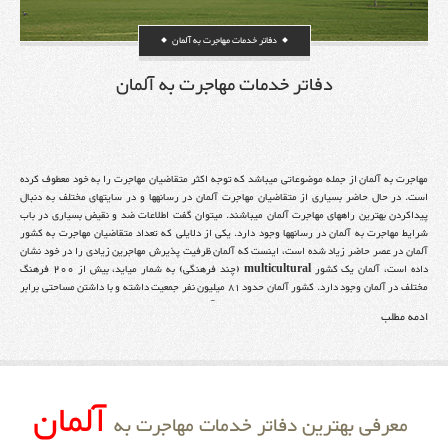
دفاتر خدمات مهاجرت به آلمان
دفاتر خدمات مهاجرت به آلمان
مهاجرت به آلمان از جمله موضوعاتی میباشد که توجه اکثر متقاضیان مهاجرت را به خود معطوف کرده
است. در حال حاضر بسیاری از متقاضیان مهاجرت آلمان در رسانهها و در سایتهای مختلف به دنبال
پیداکردن بهترین راههای مهاجرت آلمان میباشند. میتوان گفت اطلاعات ضد و نقیض بسیاری در باب
شرایط مهاجرت به آلمان در رسانهها وجود دارد. یکی از دلایلی که تعداد متقاضیان مهاجرت به کشور
آلمان در عصر حاضر زیاد شده است، اینست که آلمان ظرفیت پذیرش مهاجرین زیادی را در خود نشان
داده است، آلمان یک کشور multicultural (چند فرهنگی) به شمار میاید، بیش از ۲۰۰ فرهنگ
مختلف در آلمان وجود دارد. کشور آلمان حدود 81 میلیون نفر جمعیت داشته و با داشتن مساحتی برابر
357 هزار کیلومتر مربع، همچنان راههای مهاجرت به آلمان باز بوده و ظرفیت برای افراد متخصص و یا
ادمه مطلب
دانشجویان اینترنشنال بسیاری وجود دارد. آلمان در شمال غربی قاره اروپا قرار دارد. از نگاهی دیگر
مساحت کشور آلمان کمتر از یک چهارم مساحت ایران است. در ۵ سال گذشته مهاجرت به آلمان هدف
عدهی زیادی از ایرانیان بوده که از طریق تحصیل در آلمان و یا کار و سرمایه گذاری در آلمان به این
کشور مهاجرت نمودهاند.آلمان منابع طبیعی فراوانی دارد. آب و هوا در بخش جنوبی آلمان، جایی که
رشته کوههای آلپ در آن قرار دارد، کمی خنکتر است. با توجه به نکات مذکور، از هر نظر، شرایط مناسب
آلمان
و دلایل زیادی برای مهاجرت به آلمان وجود دارد.
معرفی بهترین دفاتر خدمات مهاجرت به