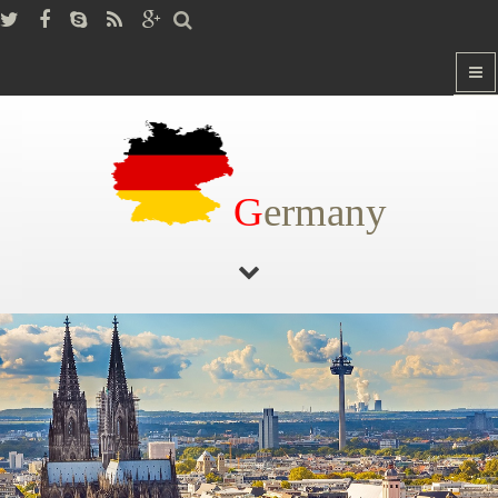
G
ermany