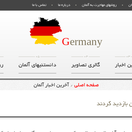
ان
روشهای مهاجرت به آلمان
درباره ما
تماس با ما
صفحه اصلی
G
ermany
05
04
03
ن اخبار
گالری تصاویر
دانستنیهای آلمان
رو
صفحه اصلی
آخرین اخبار آلمان
/
 بازدید کردند