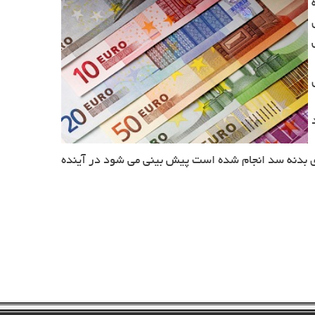
د
سال 1389 اعلام کرد و تصریح نمود : تا کنون 85 درصد از عملیات اجرای بدنه سد انجام شده است پیش بینی می شود در آینده