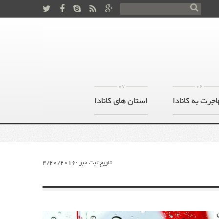
07
06
اجرت به کانادا
استان های کانادا
تاریخ ثبت خبر :4/20/2016