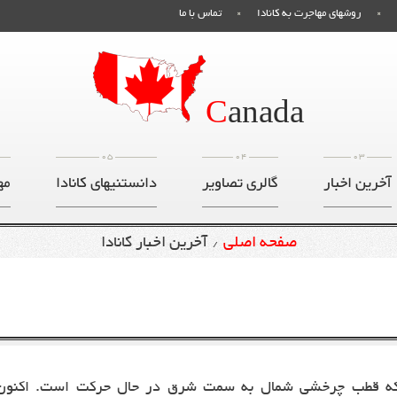
روشهای مهاجرت به کانادا
تماس با ما
C
anada
05
04
03
آخرین اخبار
گالری تصاویر
دانستنیهای کانادا
مه
صفحه اصلی
آخرین اخبار کانادا
/
ان دادند که قطب چرخشی شمال به سمت شرق در حال حرکت است. اکنون