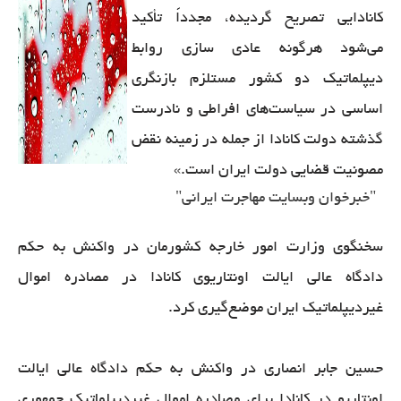
کانادایی تصریح گردیده، مجدداً تأکید
می‌شود هرگونه عادی سازی روابط
دیپلماتیک دو کشور مستلزم بازنگری
اساسی در سیاست‌های افراطی و نادرست
گذشته دولت کانادا از جمله در زمینه نقض
مصونیت قضایی دولت ایران است.»
"خبرخوان وبسایت مهاجرت ایرانی"
سخنگوی وزارت امور خارجه کشورمان در واکنش به حکم
دادگاه عالی ایالت اونتاریوی کانادا در مصادره اموال
غیردیپلماتیک ایران موضع‌گیری کرد.
حسین جابر انصاری در واکنش به حکم دادگاه عالی ایالت
اونتاریو در کانادا برای مصادره اموال غیردیپلماتیک جمهوری