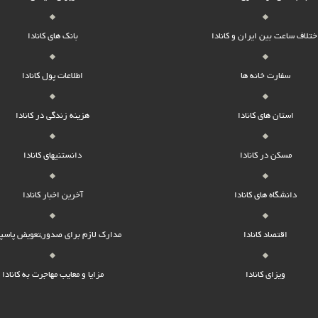
ختلاف ساعت بین ایران و کانادا
بانک های کانادا
سفارت خانه ها
اطلاعات پول کانادا
استان های کانادا
هزینه زندگی در کانادا
مسکن در کانادا
دانستنیهای کانادا
دانشگاه های کانادا
آخرین اخبار کانادا
اقتصاد کانادا
مدارک لازم برای صدور,تعویض پاسپ
ویزای کانادا
مزایا و معایب مهاجرت به کانادا