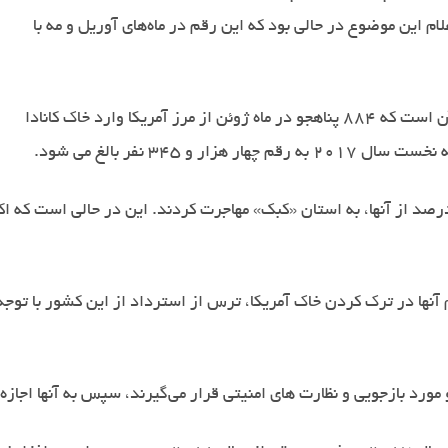
م این موضوع در حالی بود که این رقم در ماه‌های آوریل و مه با
داده‌های رسمی منتشر شده توسط دولت کانادا حاکی از آن است که 884 پناهجو در ماه ژوئن از مرز آمریکا وارد خاک کانادا
 345 نفر بالغ می شود
.
 اساس این آمارها، اکثریت این افراد یعنی حدود 88 درصد از آنها، به استان «کبک» مهاجرت کردند. 
دام آنها در ترک کردن خاک آمریکا، ترس از استرداد از این کشور با ت
 مورد بازجویی و نظارت های امنیتی قرار می‌گیرند، سپس به آنها اجا