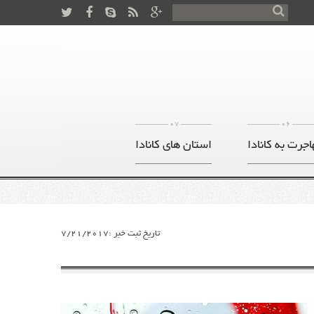
07
06
اجرت به کانادا
استان های کانادا
تاریخ ثبت خبر :7/21/2017