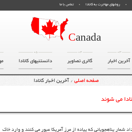
روشهای مهاجرت به کانادا
تماس با ما
C
anada
05
04
03
آخرین اخبار
گالری تصاویر
دانستنیهای کانادا
مه
صفحه اصلی
آخرین اخبار کانادا
/
نادا می شوند
 شمار پناهجویانی که پیاده از مرز آمریکا عبور می کنند و وارد خاک