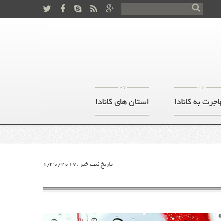
07
06
اجرت به کانادا
استان های کانادا
تاریخ ثبت خبر :1/30/2017