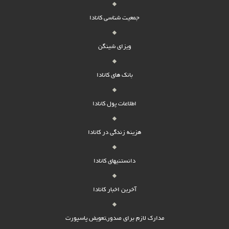
جمعیت شناسی کانادا
ویزای شینگن
بانک های کانادا
اطلاعات پول کانادا
هزینه زندگی در کانادا
دانستنیهای کانادا
آخرین اخبار کانادا
مدارک لازم برای صدور,تعویض پاسپورت