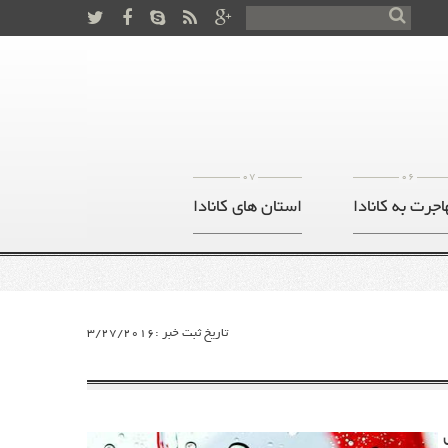
07
06
اجرت به کانادا
استان های کانادا
تاریخ ثبت خبر :3/27/2016