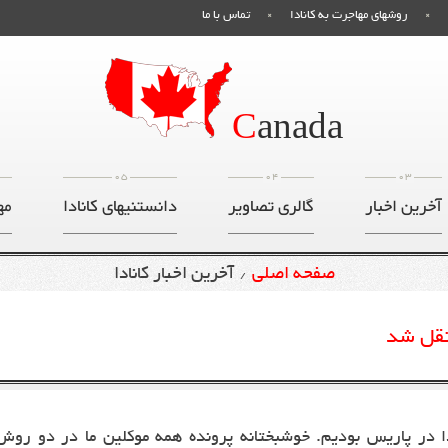
روشهای مهاجرت به کانادا
تماس با ما
C
anada
05
04
03
آخرین اخبار
گالری تصاویر
دانستنیهای کانادا
مه
صفحه اصلی
آخرین اخبار کانادا
/
نتقل شد
ا در پاریس بودیم. خوشبختانه پرونده همه موکلین ما در دو روش