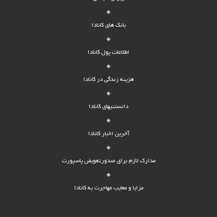
بانک های کانادا
اطلاعات پول کانادا
هزینه زندگی در کانادا
دانستنیهای کانادا
آخرین اخبار کانادا
مدارک لازم برای صدور,تعویض پاسپورت
مزایا و معایب مهاجرت به کانادا