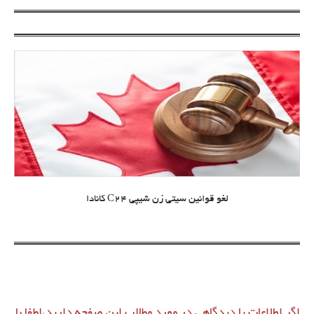
لغو قوانین سیتی زن شیپی C24 کانادا
اگر اطلاعات یا دیدگاهی در مورد مطالب این صفحه دارید،لطفا با