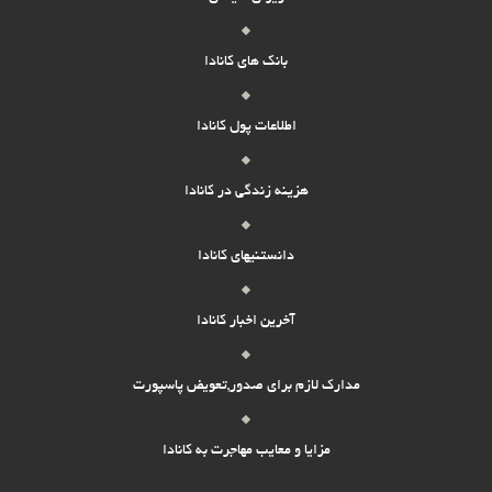
بانک های کانادا
اطلاعات پول کانادا
هزینه زندگی در کانادا
دانستنیهای کانادا
آخرین اخبار کانادا
مدارک لازم برای صدور,تعویض پاسپورت
مزایا و معایب مهاجرت به کانادا