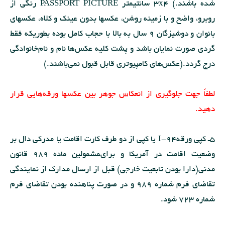
شده باشند.) 3x4 سانتیمتر PASSPORT PICTURE رنگی از
روبرو، واضح و با زمینه روشن، عكسها بدون عینك و كلاه، عكسهاى
بانوان و دوشیزگان 9 سال به‌ بالا با حجاب كامل بوده بطوریكه فقط
گردى صورت نمایان باشد و پشت كلیه عكس‌ها نام و نام‌خانوادگی
درج گردد.(عكس‌هاى كامپیوترى قابل قبول نمی‌باشند.)
لطفاً جهت جلوگیرى از انعكاس جوهر بین عكسها ورقه‌هایى قرار
دهید.
5ـ كپى ورقهI-94 یا كپى از دو طرف كارت اقامت یا مدركی دال بر
وضعیت اقامت در آمریكا و براىمشمولین ماده 989 قانون
مدنى(دارا بودن تابعیت خارجى) قبل از ارسال مدارك از نمایندگى
تقاضاى فرم شماره 989 و در صورت پناهنده بودن تقاضاى فرم
شماره 723 شود.