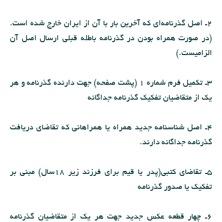
2ـ اصل گذرنامه‌اى كه آخرین بار با آن از ایران خارج شده است.
(در صورت همراه بودن در گذرنامه باطله قبلى ارسال اصل آن
الزامیست.)
3ـ تكمیل فرم شماره 1 (پشت صفحه) جهت دارنده گذرنامه و هر
یك از متقاضیان تفكیك گذرنامه جداگانه
4ـ اصل شناسنامه جدید همراه یا همراهانى كه تقاضاى دریافت
گذرنامه جداگانه دارند.
5ـ تقاضاى كتبى(پدر یا قیم براى فرزند زیر 18سال) مبنى بر
تفكیك یا صدور گذرنامه
6ـ چهار قطعه عكس جدید جهت هر یك از متقاضیان گذرنامه