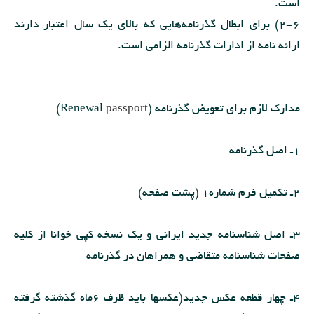
است.
2-6) برای ابطال گذرنامه‌هایی که بالای یک سال اعتبار دارند
ارائه نامه از ادارات گذرنامه الزامی است.
مدارك لازم برای تعویض گذرنامه (Renewal
passport
)
1ـ اصل گذرنامه
2ـ تكمیل فرم شماره1 (پشت صفحه)
3ـ اصل شناسنامه جدید ایرانى و یك نسخه كپى خوانا از كلیه
صفحات شناسنامه متقاضى و همراهان در گذرنامه
4ـ چهار قطعه عكس جدید(عكسها باید ظرف 6ماه گذشته گرفته