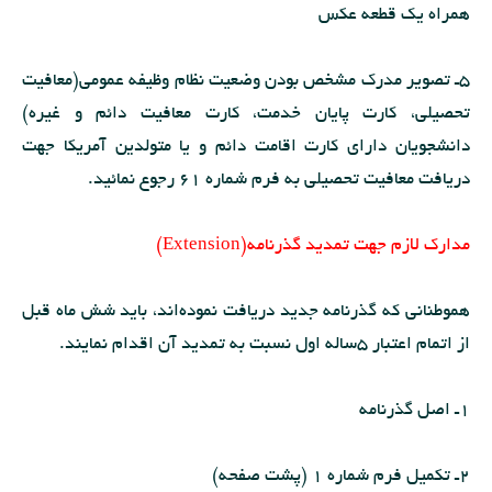
همراه یك قطعه عكس
5ـ تصویر مدرك مشخص بودن وضعیت نظام وظیفه عمومى(معافیت
تحصیلى، كارت پایان خدمت، كارت معافیت دائم و غیره)
دانشجویان داراى كارت اقامت دائم و یا متولدین آمریكا جهت
دریافت معافیت تحصیلى به فرم شماره 61 رجوع نمائید.
مدارك لازم جهت تمدید گذرنامه(Extension)
هموطنانى كه گذرنامه جدید دریافت نموده‌اند، باید شش ماه قبل
از اتمام اعتبار 5ساله اول نسبت به تمدید آن اقدام نمایند.
1ـ اصل گذرنامه
2ـ تكمیل فرم شماره 1 (پشت صفحه)