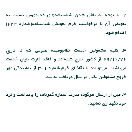
2ـ با توجه به باطل شدن شناسنامه‌هاى قدیمىس نسبت به
تعویض آن با درخواست فرم تعویض شناسنامه(شماره 423)
اقدام شود.
3ـ كلیه مشمولین خدمت نظام‌وظیفه عمومى كه تا تاریخ
29/12/76 از كشور خارج شده‌اند و فاقد كارت پایان خدمت
مى‌باشند، مى‌توانند با تقاضاى فرم شماره 301 از نمایندگى مهر
خروج مشمولین یكبار در سال دریافت نمایند.
4ـ قبل از ارسال هرگونه مدرك، شماره گذرنامه را یادداشت و نزد
خود نگهدارى نمائید.