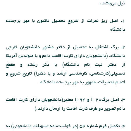
ذیل مى‌باشد :
1ـ اصل ریز نمرات از شروع تحصیل تاكنون با مهر برجسته
دانشگاه
2ـ برگ اشتغال به تحصیل از دفتر مشاور دانشجویان خارجى
دانشگاه، (دانشجویان داراى كارت اقامت دائم و یا متولدین آمریكا
از دفتر ثبت نام دانشگاه) با ذكر رشته و مقطع
تحصیلی(كارشناسى، كارشناسى ارشد و یا دكترا) تاریخ شروع و
اتمام تحصیلات، ممهور به مهر برجسته دانشگاه.
3ـ اصل برگI-20 و I-94 معتبر(دانشجویان داراى كارت اقامت
دائم تصویر دو طرف كارت اقامت را ارسال دارند.)
4ـ تكمیل فرم شماره 54 (در خواست‌نامه تسهیلات دانشجوئى) به