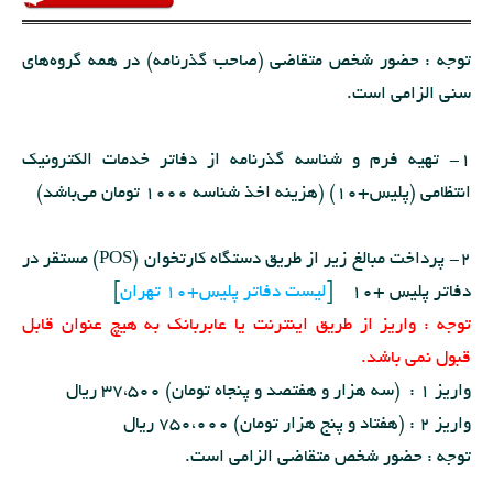
توجه : حضور شخص متقاضی (صاحب گذرنامه) در همه گروه‌های
سنی الزامی است.
1- تهیه فرم و شناسه گذرنامه از دفاتر خدمات الکترونیک
انتظامی (پلیس+10) (هزینه اخذ شناسه 1000 تومان می‌باشد)
2- پرداخت مبالغ زیر از طریق دستگاه کارتخوان (POS) مستقر در
دفاتر پلیس +10
[
لیست دفاتر پلیس+10 تهران
]
توجه : واریز از طریق اینترنت یا عابربانک به هیچ عنوان قابل
قبول نمی باشد.
واریز 1 : (سه هزار و هفتصد و پنجاه تومان) 37،500 ریال
واریز 2 : (هفتاد و پنج هزار تومان) 750،000 ریال
توجه : حضور شخص متقاضی الزامی است.