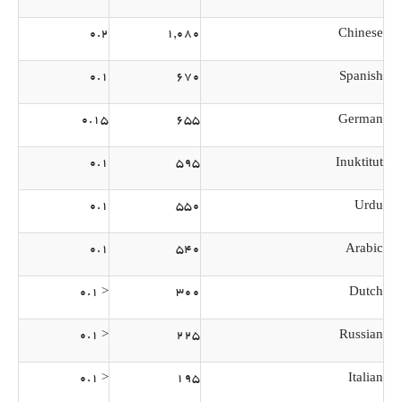
0.2
1,080
Chinese
0.1
670
Spanish
0.15
655
German
0.1
595
Inuktitut
0.1
550
Urdu
0.1
540
Arabic
< 0.1
300
Dutch
< 0.1
225
Russian
< 0.1
195
Italian