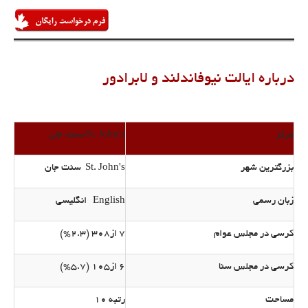
درباره ایالت نیوفاندلند و لابرادور
مرکز
St. John'sسنت جان
بزرگترین شهر
St. John's سنت جان
زبان رسمی
English انگلیسی
کرسی در مجلس عوام
7 از308 (2.3%)
کرسی در مجلس سنا
6 از105 (5.7%)
مساحت
رتبه 10