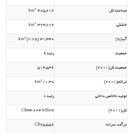
2
مساحت کل
405,212 km
2
خشکی
373,872 km
2
آب(%)
31,340 km
(7.7%)
جمعیت
رتبه 9
جمعیت کل(2011)
514,536
2
تراکم(2011)
1.38/km
تولید ناخالص داخلی
رتبه 8
کل(2011)
C$33.624 billion
درآمد سرانه
C$65,556