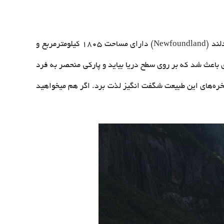
پارک ملی کوهستانی گراس مورن Gros Morne که از اماکن میراث جهانی یونسکو نیز به شمار می‌رود، واقع در ساحل غربی نیوفاندلند (Newfoundland) دارای مساحت 1805 کیلومترمربع و
 باعث شد که بر روی سطح دریا بیاید و پارکی منحصر به فرد
 صخره‌های این طبیعت شگفت انگیز لذت برد. اگر هم میخواهید