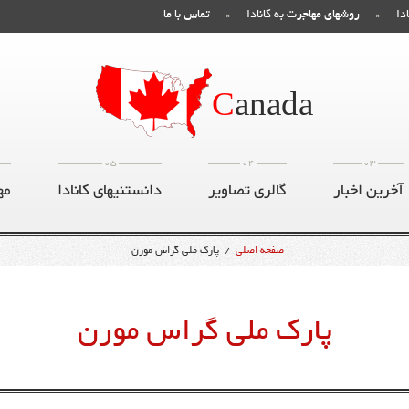
دا
روشهای مهاجرت به کانادا
تماس با ما
C
anada
05
04
03
آخرین اخبار
گالری تصاویر
دانستنیهای کانادا
مه
صفحه اصلی
/
پارک ملی گراس مورن
پارک ملی گراس مورن