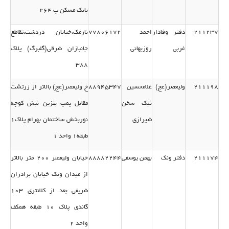
بانك مسكن پ 264
211237
دفتر وفادار
احمد
77806172
نارمك،خیابان دردشت،تقاطع
غربی
روزبهانی
جانبازان شرقی(گلبرگ) پلاك
388
211198
ولیعصر(عج)
غلامحسین
88945347
خ ولیعصر(عج) بالاتر از زرتشت
نیك سخن
مقابل پمپ بنزین نبش كوچه
شیرازی
نوربخش ساختمان بهرام پلاك1
طبقه1 واحد 1
211174
دفتر ونك
بهمن یوسفی
88882244
خیابان ولیعصر 200 متر بالاتر
از میدان ونك خیابان برادران
شریفی بعد از كلانتری 103
گاندی پلاك 10 طبقه همكف
واحد 2