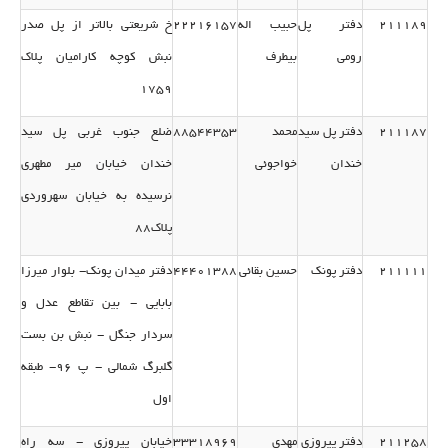
211189
دفتر پل
حبیب اله
22216157
خ شریعتی بالاتر از پل صدر
رومی
بیطرف
نبش كوچه كارامیان پلاك
1759
211187
دفتر پل سید
محمد
88544353
ضلع جنوب غربی پل سید
خندان
خواجوئی
خندان خیابان میر مطهری
نرسیده به خیابان سهروردی
پلاك88
211111
دفتر پونك
حسین بقائی
44401388
دفتر میدان پونك- بلوار میرزا
بابایی - بین تقاطع عدل و
سردار جنگل - نبش بن بست
گلبرگ شمالی - پ 96- طبقه
اول
211258
دفتر پیروزی
مهدی
33318969
خیابان پیروزی - سه راه