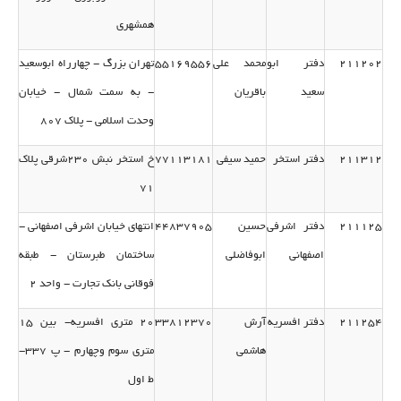
همشهری
211202
دفتر ابو
محمد علی
55169556
تهران بزرگ - چهارراه ابوسعید
سعید
باقریان
- به سمت شمال - خیابان
وحدت اسلامی - پلاك 807
211312
دفتر استخر
حمید سیفی
77113181
خ استخر نبش 230شرقی پلاك
71
211125
دفتر اشرفی
حسین
44837905
انتهای خیابان اشرفی اصفهانی -
اصفهانی
ابوفاضلی
ساختمان طبرستان - طبقه
فوقانی بانك تجارت - واحد 2
211254
دفتر افسریه
آرش
33812370
20 متری افسریه- بین 15
هاشمی
متری سوم وچهارم - پ 337-
ط اول