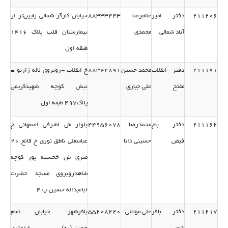
211206
دفتر امیر
غلامرضا
88333443
خیابان كارگر شمالی پایین‌تر از
آباد شمالی
محمدی
بیمارستان قلب پلاك 1416
طبقه اول
211191
دفتر انقلاب
محمد حسین
88342891
خ انقلاب -روبروی لاله زارنو =
مفتح
علی جباری
نبش كوچه شهیدكریمی
پلاك497 طبقه اول
211162
دفتر باغ
محمدرضا
44956078
بلوار ش اشرفی اصفهانی خ
فیض
حسینی دانا
عباسعلی ناطق نوری خ قانع 20
متری ش خجسته پور كوچه
شاهدروبروی مسجد حضرت
اباعبداله حسین پ 4
211217
دفتر باقر
علی مولائی
55208220
باقرشهر- خیابان امام