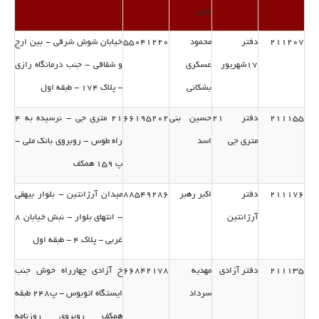
مدیر
211207
دفتر
محمود
55041220
خیابان شوش شرقی - بین ارج
17شهریور
عسكری
و شقاقی - جنب درمانگاه رازی
بشكانی
- پلاك 174 - طبقه اول
211155
دفتر 21
حسین بنی
66195202
21 متری جی - نرسیده به 4
متری جی
اسد
راه طوس - روبروی بانك ملی -
پ 159 همكف
211176
دفتر
اكبر رهبر
88549286
میدان آرژانتین - بلوار بیهقی
آرژانتین
- انتهای بلوار - نبش خیابان 8
غربی - پلاك 4 - طبقه اول
211135
دفتر آزادی
مهدیه
66842178
خ آزادی چهارراه خوش جنب
سرداد
ایستگاه اتوبوس - پ248 طبقه
همكف روبروی روزنامه