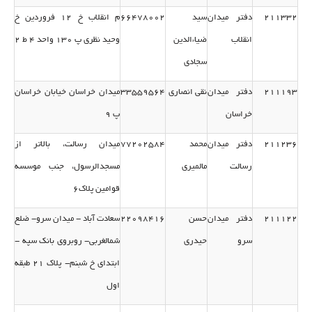
211332
دفتر میدان
سید
66478002
م انقلاب خ 12 فروردین خ
انقلاب
ضیاءالدین
وحید نظری پ 130 واحد 4 ط 2
سجادی
211193
دفتر میدان
نقی انصاری
33559564
میدان خراسان خیابان خراسان
خراسان
پ 9
211236
دفتر میدان
محمد
77202584
میدان رسالت، بالاتر از
رسالت
مالمیری
مسجدالرسول، جنب موسسه
قوامین پلاك6
211122
دفتر میدان
حسن
22098416
سعادت آباد - میدان سرو- ضلع
سرو
حیدری
شمالغربی- روبروی بانك سپه -
ابتدای خ شبنم- پلاك 21 طبقه
اول