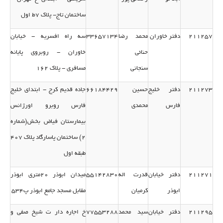
ساختمان تاج- پلاك 7ط اول
211257
دفتر خاوران
محمد رضا
33657134
سه راه افسریه - خیابان
حنائی
خاوران - روبروی پایانه
سنجانی
مسافری - پلاك 162
211273
دفتر خلیج
حسین
66184429
جاده قدیم كرج - ابتدای خلیج
فارس
محمدی
فارس روبرو اورژانس
بیمارستان فیاض بخش(شماره
2) ساختمان پاسارگاد پلاك 407
طبقه اول
211271
دفتر خیابان
قدرت اله
55142830
میدان ابوذر 20متری ابوذر
ابوذر
كرمیان
مقابل مسجد جامع ابوذر پ534
211295
دفتر خیابان
سید محمد
77553288
خ اجاره دار ت شیخ صفی و