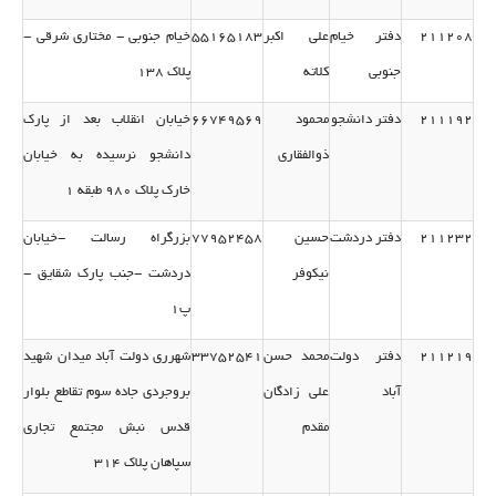
211208
دفتر خیام
علی اكبر
55165183
خیام جنوبی - مختاری شرقی -
جنوبی
كلاته
پلاك 138
211192
دفتر دانشجو
محمود
66749569
خیابان انقلاب بعد از پارك
ذوالفقاری
دانشجو نرسیده به خیابان
خارك پلاك 980 طبقه 1
211232
دفتر دردشت
حسین
77952458
بزرگراه رسالت -خیابان
نیكوفر
دردشت -جنب پارك شقایق -
پ1
211219
دفتر دولت
محمد حسن
33752541
شهرری دولت آباد میدان شهید
آباد
علی زادگان
بروجردی جاده سوم تقاطع بلوار
مقدم
قدس نبش مجتمع تجاری
سپاهان پلاك 314