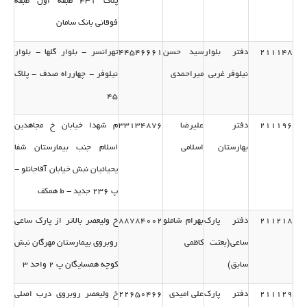
پلاك 431 طبقه اول طبقه
فوقانی بانك سامان
211148
دفتر بلوار
سید حسن
44546661
تهرانسر - بلوار گلها - بلوار
نیلوفر غربی
میراحمدی
نیلوفر - چهارراه صدف - پلاك
45
211196
دفتر
علیرضا
33134876
م شهدا خیابان خ مجاهدین
بهارستان
اسلامی
اسلام جنب بیمارستان شفا
یحیائیان نبش خیابان آقاجانلو -
پ 236 جدید - ط همكف
211218
دفتر پارك
بهرام شاملو
88784002
خ ولیعصر بالاتر از پارك ساعی
ساعی(بعثت
كاظمی
روبروی بیمارستان مهرگان نبش
سابق)
كوچه همسایگان پ 2 واحد 3
211129
دفتر پارك
علی امیدی
22650466
خ ولیعصر روبروی درب اصلی