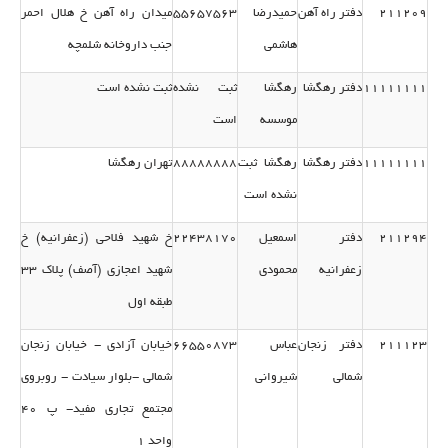
211209
دفتر راه آهن
حمیدرضا
55657563
میدان راه آهن خ هلال احمر
هاشمی
جنب داروخانه شلمچه
11111111
دفتر رهگشا
رهگشا
ثبت نشده
ثبت نشده است
موسسه
است
11111111
دفتر رهگشا
رهگشا ثبت
88888888
تهران رهگشا
نشده است
211294
دفتر
اسمعیل
22438170
خ شهید فلاحی (زعفرانیه) خ
زعفرانیه
محمودی
شهید اعجازی (آصف) پلاك 33
طبقه اول
211123
دفتر زنجان
عباس
66550873
خیابان آزادی - خیابان زنجان
شمالی
شیروانی
شمالی -بلوار سیادت - روبروی
مجتمع تجاری مفید- پ 40
واحد 1