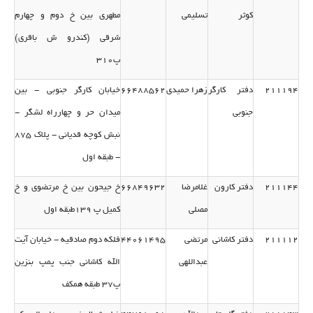
كوثر
تسلیمی
مطهری بین خ دوم و چهارم
شرقی (كندرو ش باقری)
پ310
211194
دفتر كارگر
زهرا حمیدی
66488562
خیابان كارگر جنوبی - بین
جنوبی
میدان حر و چهارراه لشگر -
نبش كوچه قدیانی - پلاك 875
- طبقه اول
211144
دفتر كارون
غلامرضا
66849632
خ جیحون بین خ مرتضوی و خ
مصلی
كمیل پ 139طبقه اول
211112
دفتر كاشانی
مرتضی
44061495
فلكه دوم صادقیه - خیابان آیت
عبداللهی
الله كاشانی جنب پمپ بنزین
پ37 طبقه همكف