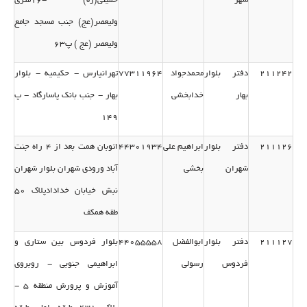
شهر
خمینی(ره) -16متری
ولیعصر(عج) جنب مسجد جامع
ولیعصر (عج ) پ63
211242
دفتر بلوار
محمدجواد
77311964
تهرانپارس - حكیمیه - بلوار
بهار
خدابخشی
بهار - جنب بانك پاسارگاد - پ
149
211126
دفتر بلوار
ابراهیم علی
44301934
اتوبان همت بعد از 4 راه جنت
شهران
بخشی
آباد ورودی شهران بلوار شهران
نبش خیابان خدادادپلاك 50
طقه همكف
211127
دفتر بلوار
ابوالفضل
44055558
بلوار فردوس بین ستاری و
فردوس
رسولی
ابراهیمی جنوبی - روبروی
آموزش و پرورش منطقه 5 -