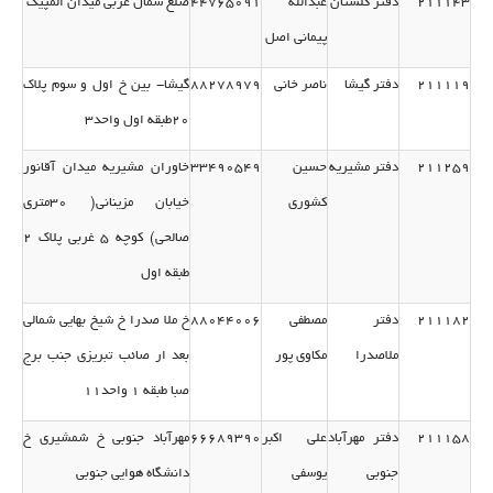
211143
دفتر گلستان
عبدالله
44765091
ضلع شمال غربی میدان المپیك
پیمانی اصل
211119
دفتر گیشا
ناصر خانی
88278979
گیشا- بین خ اول و سوم پلاك
20طبقه اول واحد3
211259
دفتر مشیریه
حسین
33490549
خاوران مشیریه میدان آقانور
كشوری
خیابان مزینانی( 30متری
صالحی) كوچه 5 غربی پلاك 2
طبقه اول
211182
دفتر
مصطفی
88044006
خ ملا صدرا خ شیخ بهایی شمالی
ملاصدرا
مكاوی پور
بعد ار صائب تبریزی جنب برج
صبا طبقه 1 واحد11
211158
دفتر مهرآباد
علی اكبر
66689390
مهرآباد جنوبی خ شمشیری خ
جنوبی
یوسفی
دانشگاه هوایی جنوبی