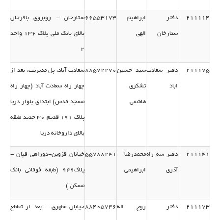
211114
دفتر
ابراهیم
66553173
ستارخان - روبروی باقرخان
ستارخان
الهی
بالای بانك ملی پلاك 136 واحد
2
211175
دفتر سعادت
سید حسین
88572270
سعادت آباد، پل مدیریت، بعد از
اباد
تشكری
چهار راه سعادت آباد (چهار راه
هاشمی
مسجد قدس) ابتدای بلوار دریا
پلاك 191 قدیم 30 جدید طبقه
بالای داروخانه دریا
211141
دفتر سه راه
محمدرضا
55788241
خیابان قزوین-دوراهی قپان -
آذری
ابراهیمی
پلاك949 (طبقه فوقانی بانك
مسكن )
211173
دفتر
روح اله
88405746
خیابان مطهری - بعد از تقاطع