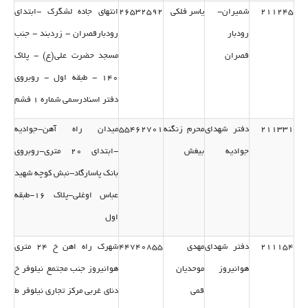
211245
شمیران-
یاسر فلكی
26532592
انتهای جاده لشگرك -ابتدای
رودبار
رودبارقصران - زردبند - جنب
قصران
مسجد حضرت علی(ع) - پلاك
140 - طبقه اول - روبروی
دفتر اسنادرسمی شماره 1 فشم
211331
دفتر شهدای
محرم زنگنه
55462701
میدان راه آهن-جوادیه
جوادیه
بیغش
-ابتدای 20 متری-روبروی
بانك پاسارگاد-نبش كوچه شهید
عباس اوغلی-پلاك 16-طبقه
اول
211154
دفتر شهدای
مهدی
44740855
شهرك راه اهن خ 24 متری
هوانیروز
موحدیان
هوانیروز جنب مجتمع نیلوفر خ
قمی
دنای غربی مركز تجاری نیلوفر ط