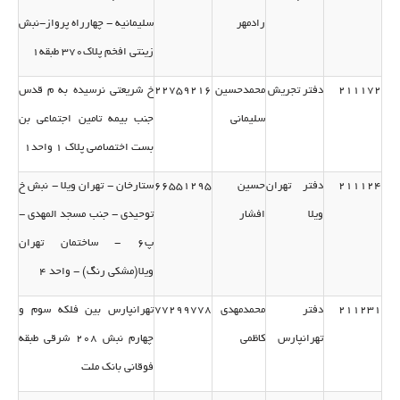
رادمهر
سلیمانیه - چهارراه پرواز-نبش
زینتی افخم پلاك370 طبقه1
211172
دفتر تجریش
محمدحسین
22759216
خ شریعتی نرسیده به م قدس
سلیمانی
جنب بیمه تامین اجتماعی بن
بست اختصاصی پلاك 1 واحد1
211124
دفتر تهران
حسین
66551295
ستارخان - تهران ویلا - نبش خ
ویلا
افشار
توحیدی - جنب مسجد المهدی -
پ6 - ساختمان تهران
ویلا(مشكی رنگ) - واحد 4
211231
دفتر
محمدمهدی
77299778
تهرانپارس بین فلكه سوم و
تهرانپارس
كاظمی
چهارم نبش 208 شرقی طبقه
فوقانی بانك ملت