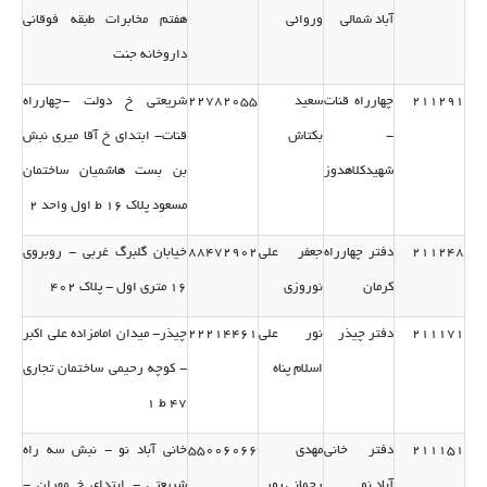
آباد شمالی
وروائی
هفتم مخابرات طبقه فوقانی
داروخانه جنت
211291
چهارراه قنات
سعید
22782055
شریعتی خ دولت -چهارراه
-
بكتاش
قنات- ابتدای خ آقا میری نبش
شهیدكلاهدوز
بن بست هاشمیان ساختمان
مسعود پلاك 16 ط اول واحد 2
211248
دفتر چهارراه
جعفر علی
88472902
خیابان گلبرگ غربی - روبروی
كرمان
نوروزی
16 متری اول - پلاك 402
211171
دفتر چیذر
نور علی
22214461
چیذر- میدان امامزاده علی اكبر
اسلام پناه
- كوچه رحیمی ساختمان تجاری
47 ط 1
211151
دفتر خانی
مهدی
55006066
خانی آباد نو - نبش سه راه
آباد نو
رحمانی پور
شریعتی - ابتدای خ مهران -