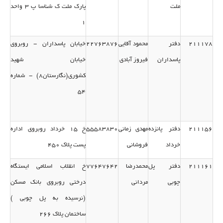
ملت
پارك ملت ك شناسا پ 3 واحد
1
211178
دفتر
محمود آقایی
22763876
خیابان پاسداران - روبروی
پاسداران
فیروز آبادی
خیابان شهید
کشوری(نگارستان8) - شماره
54
211156
دفتر پانزده
مهدی زمانی
55583830
خ 15 خرداد روبروی اداره
خرداد
فروشانی
پست پلاك 450
211161
دفتر پل
محمدرضا
77647642
خ انقلاب اسلامی ایستگاه
چوبی
مردانی
درختی روبروی بانك مسكن
(نرسیده به پل چوبی )
ساختمان پلاك 266