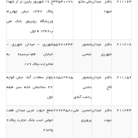
211163
دفتر میدان
علی بختو
33540078
خ 17 شهریور پایین تر از شهدا
شهدا
پلاك 1342 نبش چهارراه
ورزشگاه روبروی بانك ملی
پ1342 ط اول
211216
دفتر میدان
منصور
55970444
شهرری - میدان شهرری -
شهرری
عباسی
خیابان قم-نرسیده به
مخابرات-پلاك 179
211159
دفتر میدان
منصور
88582485
بلوار سعادت آباد نبش كوچه
كاج
دشتی
32 ساختمان خانه سبز طبقه
رحمت آبادی
اول
211244
دفتر میدان
حسین علی
77924580
ضلع جنوب غربی میدان هفت
نبوت
پرویزی
حوض جنب بانك تجارت پلاك2
واحد2