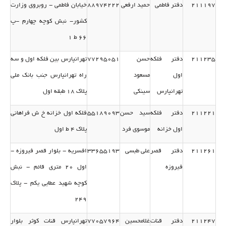
211197
دفتر فاطمی
حمید ارفعی
88974222
خیابان فاطمی - روبروی وزارت
كشور- نبش كوچه چهارم -پ
66 ط 1
211235
دفتر فلكه
حسن
77295051
تهرانپارس بین فلكه اول و سه
اول
مسعود
راه تهرانپارس جنب بانك ملی
تهرانپارس
سینكی
پلاك 18 طبقه اول
211221
دفتر فلكه
سید حسن
55189093
فلكه اول خزانه خ ش فراهانی
اول خزانه
موسوی فرد
پلاك 4 ط اول
211261
دفتر قصر
علی طبسی
33655193
افسریه - بلوار قصر فیروزه -
فیروزه
اول 20 متری قائم - نبش
كوچه شهید عطایی یكم - پلاك
249
211247
دفتر قنات
غلامحسین
77057964
تهرانپارس قنات كوثر بلوار