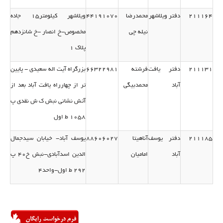
211164
دفتر ویلاشهر
محمدرضا
44191070
ویلاشهر كیلومتر15 جاده
نیله چی
مخصوص-خ انصار -خ شانزدهم
پلاك 1
211131
دفتر یافت
فرشته
66322981
بزرگراه آیت اله سعیدی - پایین
آباد
محمدبیگی
تر از چهارراه یافت آباد بعد از
آتش نشانی نبش ك ش نقدی پ
1058 ط اول
211185
دفتر یوسف
آناهیتا
88606027
یوسف آباد- خیابان سیدجمال
آباد
امامیان
الدین اسدآبادی-نبش خ40 پ
292 ط اول-واحد4