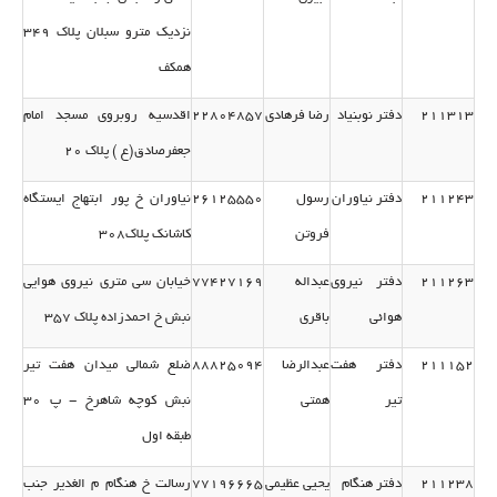
نزدیك مترو سبلان پلاك 349
همكف
211313
دفتر نوبنیاد
رضا فرهادی
22804857
اقدسیه روبروی مسجد امام
جعفرصادق(ع ) پلاك 20
211243
دفتر نیاوران
رسول
26125550
نیاوران خ پور ابتهاج ایستگاه
فروتن
كاشانك پلاك308
211263
دفتر نیروی
عبداله
77427169
خیابان سی متری نیروی هوایی
هوائی
باقری
نبش خ احمدزاده پلاك 357
211152
دفتر هفت
عبدالرضا
88825094
ضلع شمالی میدان هفت تیر
تیر
همتی
نبش كوچه شاهرخ - پ 30
طبقه اول
211238
دفتر هنگام
یحیی عظیمی
77196665
رسالت خ هنگام م الغدیر جنب