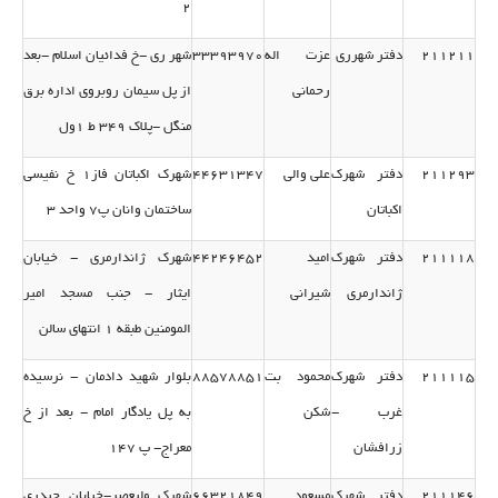
2
211211
دفتر شهرری
عزت اله
33393970
شهر ری -خ فدائیان اسلام -بعد
رحمانی
از پل سیمان روبروی اداره برق
منگل -پلاك 349 ط 1ول
211293
دفتر شهرك
علی والی
44631347
شهرك اكباتان فاز1 خ نفیسی
اكباتان
ساختمان وانان پ7 واحد 3
211118
دفتر شهرك
امید
44246452
شهرك ژاندارمری - خیابان
ژاندارمری
شیرانی
ایثار - جنب مسجد امیر
المومنین طبقه 1 انتهای سالن
211115
دفتر شهرك
محمود بت
88578851
بلوار شهید دادمان - نرسیده
غرب -
شكن
به پل یادگار امام - بعد از خ
زرافشان
معراج- پ 147
211146
دفتر شهرك
مسعود
66321849
شهرك ولیعصر-خیابان حیدری