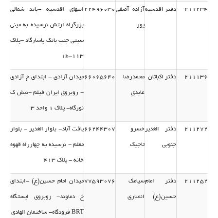
211234
دفتر اقدسیه
آزاده آصفی
22496030
انتهای اقدسیه -باند شمالی
پور
بزرگراه ارتش نرسیده به مینی
سیتی جنب بانك پاسارگاد -پلاك
113-ط1
211136
دفتر اكباتان
محمدرضا
66065640
میدان آزادی - ابتدای خ آزادی
عابدی
- روبروی ایران فیلم -نبش ك
نورگاه- پلاك 1 واحد 3
211272
دفتر الغدیر
خسرو
66244307
یافت آباد- بلوار الغدیر - بلوار
جنوبی
تاجیك
معلم - نرسیده به چهارراه قهوه
خانه - پلاك 413
211252
دفتر امام
سیامك
77593076
میدان امام حسین(ع) -ابتدای
حسین(ع)
انصاری
خ دماوند- روبروی ایستگاه
BRT فرودگاه- ساختمان الهادی