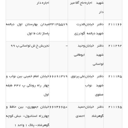
شهید اجاره
حاج آقا میر
اجاره دار
دار
211166
دفتر خیابان
قدرت
33135579
میدان بهارستان اول دیالمه
شهید دیالمه
گودرزی
پاسا‍ژ تات ط اول
211292
دفتر خیابان
وحید
-
تجریش خ ش لواسانی پ 99
شهید
ابوطالبی
لواسانی
211145
دفتر خیابان
علی پرتوی
66891379
خیابان امام خمینی بین نواب و
شهید نواب
چهار راه رودكی پ 447 طبقه
صفوی
اول
211165
دفتر خیابان
حمید
66746650
خیابان جمهوری- بین حافظ و
گوهرشاد
احمدی
چهارراه استانبول- نبش كوچه
گوهرشاد- پلاك 1 واحد 1