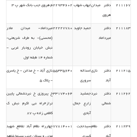
211167
دفتر میدان
ایهاب شهاب
22934602
م هروی جنب بانك شهر پ 3
هروی
211183
دفتر
حمید جاوید
22227780
میرداماد- میدان مادر
میرداماد
(محسنی)- به طرف شریعتی-
نبش خیابان رودبار غربی -
شماره 14 طبقه اول
211215
دفتر نازی
اسداله
55335640
نازی آباد - خ مدائن - خ یاسری
آباد
سروری
- پلاك 5
211262
دفتر نبرد
جمشید
33174064
خ پیروزی خ نبردشمالی پایین
شمالی
زارع جمال
تراز4راه نبی اكرم نبش ك
آبادی
كاظمی زاده پ 87
211239
دفتر نظام
سیدحجت
77814001
چهارراه نظام آباد تقاطع شهید
آباد
كبیری
مدنی و سبلان جنب سینما شاهد