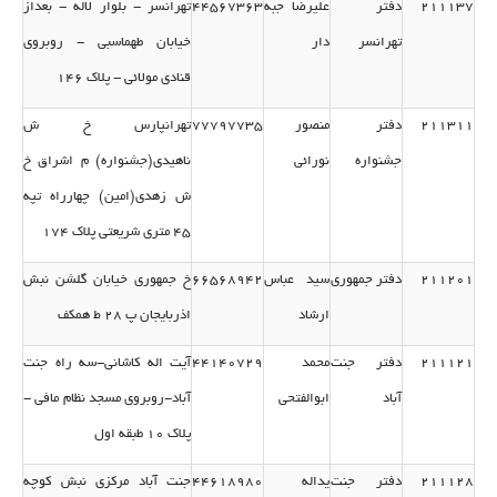
211137
دفتر
علیرضا جبه
44567363
تهرانسر - بلوار لاله - بعداز
تهرانسر
دار
خیابان طهماسبی - روبروی
قنادی مولائی - پلاك 146
211311
دفتر
منصور
77797735
تهرانپارس خ ش
جشنواره
نورائی
ناهیدی(جشنواره) م اشراق خ
ش زهدی(امین) چهارراه تپه
45 متری شریعتی پلاك 174
211201
دفتر جمهوری
سید عباس
66568942
خ جمهوری خیابان گلشن نبش
ارشاد
اذربایجان پ 28 ط همكف
211121
دفتر جنت
محمد
44140729
آیت اله كاشانی-سه راه جنت
آباد
ابوالفتحی
آباد-روبروی مسجد نظام مافی -
پلاك 10 طبقه اول
211128
دفتر جنت
یداله
44618980
جنت آباد مركزی نبش كوچه