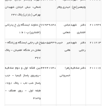
ولیعصر(عج)
حیدری وقار
شمالی- نبش خیابان شهیدان
بهرامی ( یاران) پلاك 247
211249
دفتر شهید
عباس
77939848
خ دماوند ایستگاه پل خ پدرثانی
افشاری
شعاعی
(افشاری) پ 1 ط 1
211213
دفتر شهید
میر حبیب
55055449
خ ش رجایی ایستگاه ورزشگاه -
رجایی
طالبی
مقابل در مانگاه اطمینان - پلاك
367
211116
دفتر صادقیه
زهرا
44241740
بین فلكه اول و دوم صادقیه
خسروانی
-روبروی پاساژ كیمیا - جنب
پاساژ شب تاب - پلاك 751-
طبقه اول - روی همكف -
واحد4