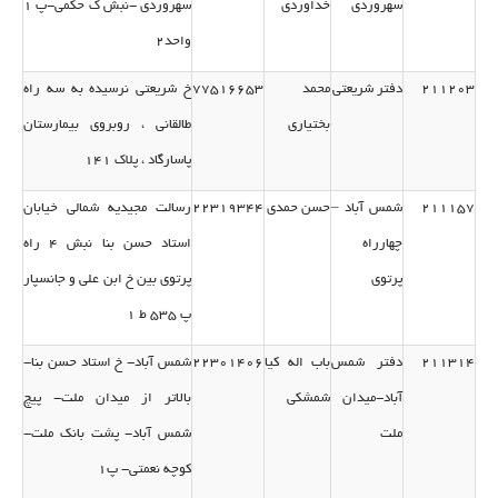
سهروردی
خداوردی
سهروردی -نبش ك حكمی-پ 1
واحد2
211203
دفتر شریعتی
محمد
77516653
خ شریعتی نرسیده به سه راه
بختیاری
طالقانی ، روبروی بیمارستان
پاسارگاد ، پلاك 141
211157
شمس آباد –
حسن حمدی
22319344
رسالت مجیدیه شمالی خیابان
چهارراه
استاد حسن بنا نبش 4 راه
پرتوی
پرتوی بین خ ابن علی و جانسپار
پ 535 ط 1
211314
دفتر شمس
باب اله كیا
22301406
شمس آباد- خ استاد حسن بنا-
آباد-میدان
شمشكی
بالاتر از میدان ملت- پیچ
ملت
شمس آباد- پشت بانك ملت-
كوچه نعمتی- پ1