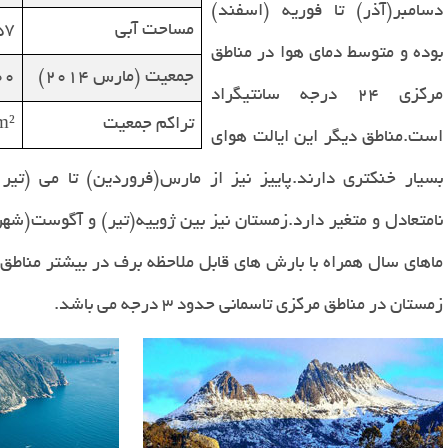
دسامبر(آذر) تا فوریه (اسفند)
مساحت آبی
57
بوده و متوسط دمای هوا در مناطق
جمعیت (مارس 2014)
00
مرکزی 24 درجه سانتیگراد
تراکم جمعیت
m²
است.مناطق دیگر این ایالت هوای
بسیار خنکتری دارند.پاییز نیز از مارس(فروردین) تا می (تیر
نامتعادل و متغیر دارد.زمستان نیز بین ژوییه(تیر) و آگوست(شه
ماهای سال همراه با بارش های قابل ملاحظه برف در بیشتر مناط
زمستان در مناطق مرکزی تاسمانی حدود 3 درجه می باشد.