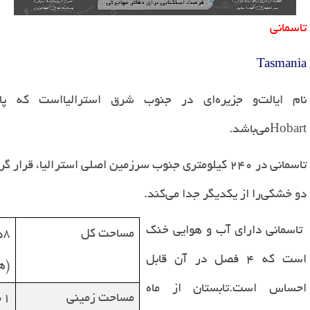
تاسمانی
Tasmania
نام
ایالت
و جزیره‌ای در جنوب شرق استرالیا
است که پای
Hobart
می‌باشد
.
تاسمانی در ۲4۰ کیلومتری جنوب سرزمین اصلی استرالیا، قر
دو خشکی
را از یکدیگر جدا می‌کند.
تاسمانی دارای آب و هوایی خنک
مساحت کل
58
است که 4 فصل در آن قابل
(ه
احساس است.تابستان از ماه
مساحت زمینی
01