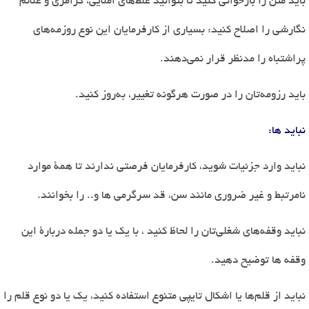
باید متن را بازخوانی کنید تا بتوانید غلط
های املایی، گرامری و علائم
نگارشی را اصلاح کنید: بسیاری از کارفرمایان این نوع روزمه
های
پراشتباه را مدنظر قرار نمی
دهند
.
باید رزومه
تان را در صورت هرگونه تغییر، به
روز کنید
.
نباید ها
:
نباید وارد جزئیات شوید، کارفرمایان فرصتی ندارند تا همۀ موارد
نامرتبط و غیر ضروری
مانند سن، قد سرگرمی ها و.. را بخوانند
.
نباید وقفه
های شغلی
تان را لحاظ کنید ، با یک یا دو جمله دربارۀ این
وقفه ها توضیح دهید
.
نباید از قلم
ها یا اشکال تایپی متنوع استفاده کنید، یک یا دو نوع قلم را