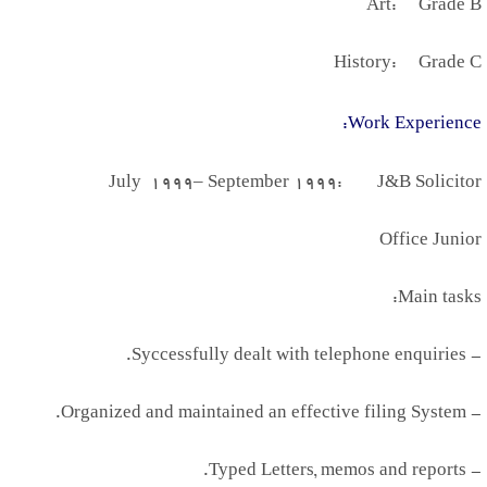
Art: Grade B
History: Grade C
:
Work Experience
July
1999
– September
1999
: J
&
B Solicitor
Office Junior
:
Main tasks
.
Syccessfully dealt with telephone enquiries
-
.
Organized and maintained an effective filing System
-
.
Typed Letters, memos and reports
-