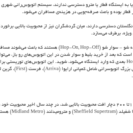
 یا به ایستگاه قطار یا مترو دسترسی ندارند، سیستم اتوبوس‌رانی شهری 
 قطار بوده و باعث صرفه‌جویی در هزینه‌ی مسافران می‌شود.
ی انگلستان دسترسی دارند، میان گردشگران نیز از محبوبیت بالایی برخو
 ویژه، برطرف می‌سازد.
 شو - سوار شو (
Hop-On, Hop-Off
) هستند که باعث می‌شوند مسافر
است که بعد از خرید بلیط و سوار شدن در این اتوبوس‌های رو باز، می‌توا
Ho
بعدی که وارد ایستگاه می‌‍شود، شوید. این اتوبوس‌های توریستی برا
 بزرگ اتوبوسرانی شامل کمپانی ارایوا (
Arriva
)، فرست (
First
)، گرین ل
سیستم تراموا (واگن برقی) پس از اینکه در سال‌های 1950تا 200 دچار افت محبوبیت بالایی شد، در چ
 شفیلد (
Sheffield Supertram
) و مترومیدلند (
Midland Metro
) هستن