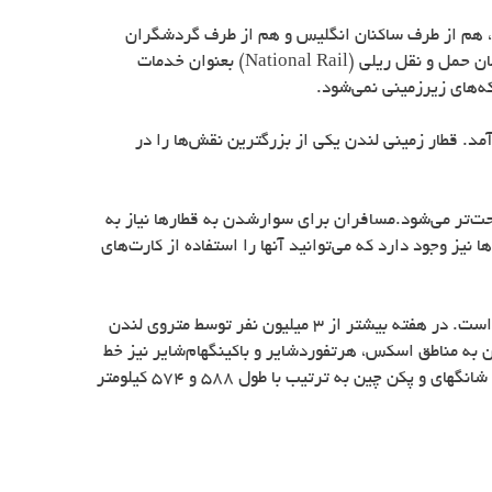
نها، هم از طرف ساکنان انگلیس و هم از طرف گردشگران
National Rail
) بعنوان خدمات
ه‌های زیرزمینی نمی‌شود.
قطار زمینی لندن یکی از بزرگترین نقش‌ها را در
حت‌تر می‌شود.مسافران برای سوارشدن به قطارها نیاز به
 نیز وجود دارد که می‌توانید آنها را استفاده از کارت‌های
) یک سیستم حمل و نقلی بسیار سریع است که از 11 خط و 270 ایستگاه مجزا تشکیل شده است. در هفته بیشتر از 3 میلیون نفر توسط متروی لندن
 لندن، متروی لندن به مناطق اسکس، هرتفوردشایر و باکینگهام‌شایر نیز خط
دارد. طول متروی لندن به 400 کیلومتر می‌رسد و سومین متروی طولانی در جهان به شمار می‌رود. رتبه اول و دوم متعلق به متروهای شانگهای و پکن چین به ترتیب با طول 588 و 574 کیلومتر