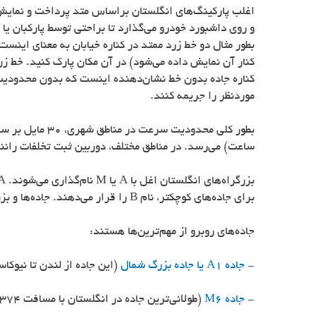
اغلب پارکینگ‌های انگلستان براساس متد پرداخت و نمایش
و روی داشبورد خودرو می‌گذارد تا براحتی توسط پارکبان ی
بطور مثال دو خط زرد ممتد در کناره خیابان به معنای این
کنار آن نمایش داده می‌شود) در آن مکان پارک کنید. خط ز
کناره جاده بدون خط نشان‌دهنده اینست که بدون محدودیت ز
موردنظر را جریمه کنند.
ساعت) می‌رسد. در مناطق مختلف، دوربین ثبت تخلفات ران
بزرگراه‌های انگلستان اغل با
A
یا
M
نام‌گذاری می‌شوند.
A
برای جاده‌های کوچکتر، نام
B
را قرار می‌دهند. جاده‌ها و بز
جاده‌های روبرو از مهم‌ترین‌ها هستند:
- جاده
A1
یا جاده بزرگ شمال
(این جاده از لندن تا نیوکاسل امتدا
- جاده
M6
(طولانی‌ترین جاده در انگلستان با مسافت 374 کلیومتر، از شهر راگبی انگلستان تا مرز میان انگلستان و اسکاتلند امتداد دارد.)