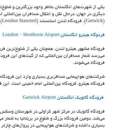
یکی از شهرت‌های انگلستان بخاطر وجود بزرگترین و شلوغ‌ت
دیگری در جهان، درحال نقل و انتقال مسافران بین‌المللی اس
(
Gatwick
)، فرودگاه لندن استنستد (
London Stansted
)،
فردوگاه هیترو انگلستان
London – Heathrow Airport
فرودگاه مشهور هیترو لندن، همچنان یکی از شلوغ‌ترین فرود
فرودگاه می‌شوند.
شرکت‌های هواپیمایی مسافربری بسیاری وارد این فرودگاه ب
فرودگاه هیثرو، فرودگاه بین‌المللی امام خمینی است. این فرودگاه دارای 5 ترمینال مسافربربی و 
فرودگاه گاتویک انگلستان
Gatwick Airport
می‌شد، دومین فرودگاه بزرگ و شلوغ در بریتانیا به شمار می
بسیاری داشته و شرکت‌های هواپیمایی در پروازهای چارتر ا