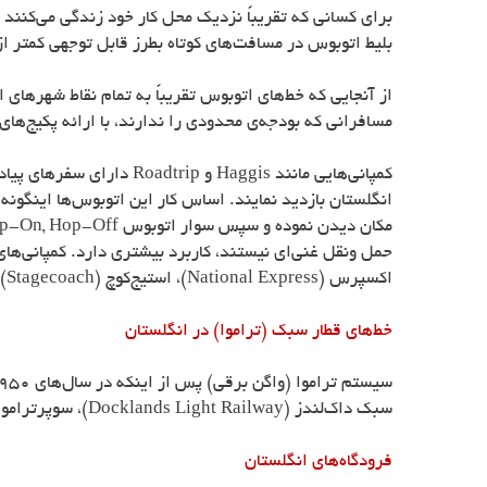
برای کسانی که تقریباً نزدیک محل کار خود زندگی می‌کنند
بلیط اتوبوس در مسافت‌های کوتاه بطرز قابل توجهی کمتر از
از آنجایی که خط‌های اتوبوس تقریباً به تمام نقاط شهرها
مسافرانی که بودجه‌ی محدودی را ندارند، با ارائه پکیج‌های
کمپانی‌هایی مانند
Haggis
و
Roadtrip
دارای سفرهای پیاده
انگلستان بازدید نمایند. اساس کار این اتوبوس‌ها اینگونه 
مکان دیدن نموده و سپس سوار اتوبوس
p-On, Hop-Off
حمل ونقل غنی‌ای نیستند، کاربرد بیشتری دارد. کمپانی‌های
اکسپرس (
National Express
)، استیج‌کوچ (
Stagecoach
).
خط‌های قطار سبک (تراموا) در انگلستان
سبک داک‌لندز (
Docklands Light Railway
)، سوپرتراموا
فرودگاه‌های انگلستان