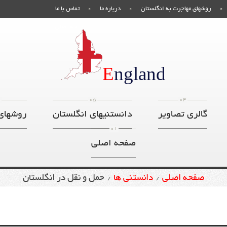
روشهای مهاجرت به انگلستان
درباره ما
تماس با ما
صفحه اصلی
E
ngland
6
05
04
گالری تصاویر
دانستنیهای انگلستان
روشهای
01
صفحه اصلی
صفحه اصلی
دانستنی ها
حمل و نقل در انگلستان
/
/