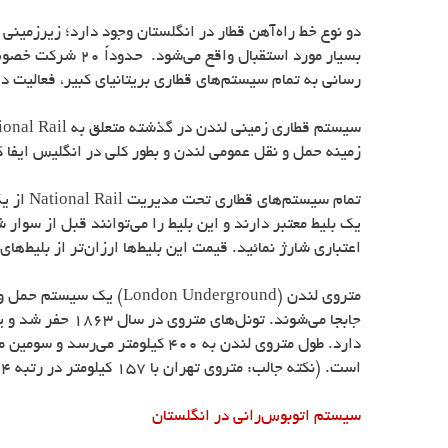
دو نوع خط راه‌آهن قطار در انگلستان وجود دارد؛ زیرزمینی
بسیار مورد استقبال واقع می‌شود. حدوداً 20 شرکت خصوصی در زمینه حمل و نقل ریلی در انگلستان فعالیت دارند. با اینحال سازمان حمل و نقل ریلی (
رسانی به تمام سیستم‌های قطاری بریتانیای کبیر، فعالیت 
سیستم قطاری زمینی لندن در گذشته متعلق به
ional Rail
زمینه حمل و نقل عمومی لندن و بطور کلی در انگلیس ایفا ک
تمام سیستم‌های قطاری تحت مدیریت
National Rail
از یک
یک بلیط معتبر دارند و این بلیط را می‌توانند قبل از سوار ش
اعتباری شارژ نمائید. قیمت این بلیط‌ها ارزان‌تر از بلیط‌ه
متروی لندن (
London Underground
جابجا می‌شوند. 
است. (نکته جالب: متروی تهران با 157 کیلومتر در رتبه 24 قرار دارد.)
سیستم اتوبوس‌رانی در انگلستان