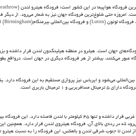
رین فرودگاه هواپیما در این کشور است؛ فرودگاه هیترو لندن (
eathrow
ت. امروزه حتی شلوغ‌ترین فرودگاه جهان نیز به شمار می‌رود. از دیگر فر
 فرودگاه لوتون (
Luton
) و فرودگاه بین‌المللی بیرمنگام(
Birmingham
) ا
گاه‌های جهان است. هیثرو در منطقه هیلینگدون لندن قرار داشته و بزرگت
ین‌المللی می‌شود و ایرباس نیز پروازی مستقیم به این فرودگاه دارد. ی
1 ترمینال باربری است.
فرودگاه گاتویک در مرکز شهر کراولی در شهرستان وسکس غربی قرار داشته و تنها 45 کی
‌رود که در رده‌ی بالای آن، فرودگاه هیتروی لندن قرار دارد. همچنین ای
ز لندن تا جنوب شرقی لندن و بالعکس، این فرودگاه را به نسبت هیترو ت