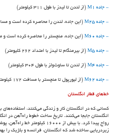
- جاده
M1
(از لندن تا لیدز با طول 311 کیلومتر)
- جاده
M25
(این جاده، لندن را محاصره کرده است و مسافتی برابر 188 کی
- جاده
M60
(این جاده، منچستر را محاصره کرده است و مسافتی برابر 58
- جاده
M5
(از بیرمنگام تا لیدز با امتداد 262 کلیومتر)
- جاده
M4
(از لندن تا ساوث‌ولز با طول 304 کیلومتر)
- جاده
M62
(از لیورپول تا منچستر با مسافت 172 کیلومتر)
خط‌های قطار انگلستان
کسانی که در انگلستان کار و زندگی می‌کنند، استفاده‌های ب
زیردریایی ساخته شد که انگلستان، فرانسه و بلژیک را به