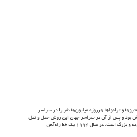
روها و ترامواها هرروزه میلیون‌ها نفر را در سراسر
دد، زمانی که اولین خط راه‌آهن در نوع خودش بود و پس از آن در سراسر جهان این روش حمل و نقل،
رواج پیدا کرد. با بیش از 16000 کیلومتر خط راه‌آهن، پوشش حمل و نقل این شبکه در مناطق شهری، صنعتی و حومه‌ای بسیار گسترده و بزرگ است. در سال 1994 یک خط راه‌آهن