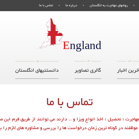
روشهای مهاجرت به انگلستان
درباره ما
تماس با ما
E
ngland
05
04
03
خرین اخبار
گالری تصاویر
دانستنیهای انگلستان
تماس با ما
هاجرت ؛ تحصیل ؛ اخذ انواع ویزا و .. دارند می توانند از طریق فرم این ص
وظفند در کوتاه ترین زمان درخواست ها را بررسی و مشاوره های لازم را به 