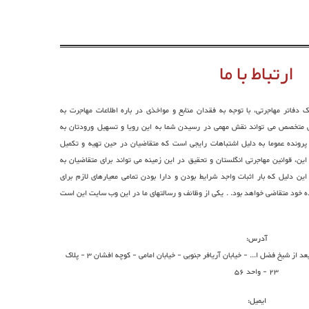
ارتباط با ما
 دفاتر مهاجرتی، با توجه به فقدان منابع و مواخذی در باره اطلاعات مهاجرت به
ی متخصص می تواند نقش مهمی در رسیدن شما به این رویا و تسهیل ورودتان به
پرونده عموما به دلیل اشتباهات رایجی است که متقاضیان در حین تهیه و تکمیل
ین، قوانین مهاجرتی انگلستان و تحقیق در این زمینه می تواند برای متقاضیان به
ن دلیل که بار اثبات واجد شرایط بودن و دارا بودن تمامی معیارهای لازم برای
خود متقاضی خواهد بود. . یکی از وظائف و رسالتهای ما در این وب سایت این است
آدرس:
آدرس : تهران - بزرگراه جلال آل احمد غرب - بعد از شیخ فضل ا... - خیابان آریافر جنوبی - خیابان امامی - کوچه افشان 3 - پلاک
23 - واحد 56
ایمیل: