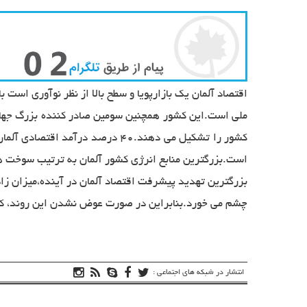
اقتصاد آلمان یک بازارپویا و سطح بالا از نظر نوآوری است ب
کشور را تشکیل می دهند.40 درصد 
است.بزرگترین منابع انرژی کشور آلمان به ترتیب سوخت های فسیلی(50 درصد) ، انرژی هسته ای ، گاز ، انرژی باد ، زیست توده (omass
بزرگترین تهدید پیشرفت اقتصاد آلمان در آینده،میزان زا
چشم می خورد.بنابراین در صورت عوض نشدن این روند، کاهش
انتشار در شبکه های اجتماعی :