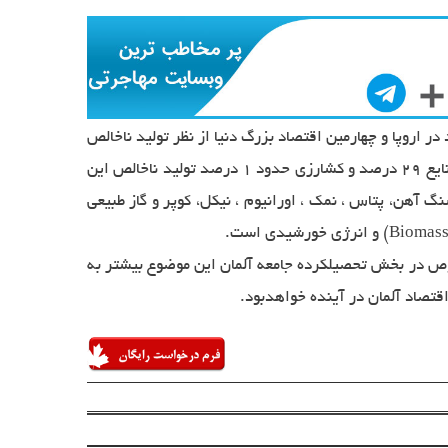
در اروپا و چهارمین اقتصاد بزرگ دنیا از نظر تولید ناخالص
ملی است.این کشور همچنین سومین صادر کننده بزرگ جهان در صادرات کالا و خدمات می باشد. بخش خدمات 70 درصد ، بخش صنایع 29 درصد و کشارزی حدود 1 درصد تولید ناخالص این
ز چوب،سنگ آهن، پتاس ، نمک ، اورانیوم ، نیکل، کوپر و گاز طبیعی
صوص در بخش تحصیلکرده جامعه آلمان این موضوع بیشتر به
تصاد آلمان در آینده خواهدبود.