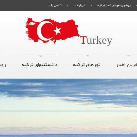
روشهای مهاجرت به ترکیه
درباره ما
تماس با ما
T
urkey
05
04
03
رین اخبار
تورهای ترکیه
دانستنیهای ترکیه
روش