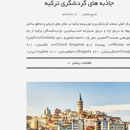
جاذبه های گردشگری ترکیه
 وزارت کار و
 می شوید. پس
سال تمدید شده
تاریخ انتشار
9/26/2016
رکت میتوانید
خواست اقامت
رکز اصلی صنعت گردشگردی و توریسیم ترکیه در مکان های تاریخی و مناطق ساحلی
ه ترک خواهید
بوط به دریای اژه و دریای مدیترانه است.بیشترین بازدیدکنندگان ترکیه از چه
ریق ثبت شرکت
کشورهایی هستند؟؟(تخمین سال 2015)تعدادکشور5 580 792Germanyآلمان3
---------
 شهروند ترکیه
649 003Russia روسیه2 512 139United Kingdom انگلستان1 911
با یک شهروند
832Georgiaگرجستان1 821 480Bulgariaبلغارستان1 700 385Iran ایران1
انید پس از گذراندن 3 سال از 5 سال، درخواست
232 487Netherlandsهلند1 094 144Iraqعراق847 259Franceفرانسه798
فردی که دارای
اطلاعات بیشتر →
 میکنید، چند
787United States آمریکاالبته در سالهای اخیر ترکیه به یکی از مقاصد پرطرفدار
ست که ازدواج
دشگران فرهنگی ، چشمه های آب گرم و سفرهای درمانی تبدیل شده است.در سال
 صوری نبودن
2014 ترکیه موفق شد 42 میلیون گردشگر خارجی به خود جذب نماید و از این نظر
زدواج میکنید،
 اقامت ترکیه
در رتبه 6ام جهان قرار گرفت.البته این رقم در سال 2015 به دلیل تنشهای این
از طریق ازدواج (ویزای پیوستن به همسر) حدود 3 تا 5 سال زمان
کشور با روسیه و مشکلات سیاسی و امنیتی در منطقه یه 36.2 میلیون نفر کاهش
هت اطمینان از
فت.استانبول یکی پرطفدارترین مناطق گردشگری ترکیه و جهان محسوب می
بیشتر به صفحه
------------
د.هزاران هتل و مراکز تفریحی در این شهر وجود دارد که همه نقاط جهان توریست
 ملک:بنابر
ی زیادی را به خود جذب می نماید.کلا سواحل زیبا و تفریحات ساحلی ترکیه بیشترین
64 که در تاریخ 11/4/2013 در روزنامه رسمی
دشگران زا از همه جای دنیا به خود جذب می نماید.آنتالیا نیز یکی دیگر از شهرهای
با خرید ملک
مایند. پس از
اب برای توریستهای خارجی است.از بیشترین مناطق توریستی آنتالیا نیز میتوان به