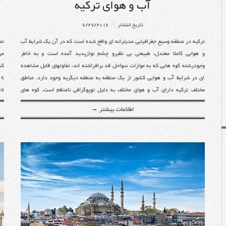
آب و هوای ترکیه
نمایید. پس از گذشت شش ماه و دریافت اجازه کار از
امور اجتماعی ترکیه، قادر به دریافت اقامت یکساله
از پایان یکسال، اقامت شما دوبار دیگر به مدت دو 
تاریخ انتشار
6/27/2016
و در مجموع پس از پنج سال اقامت و فعال بودن ش
درخواست اقامت دائم نمایید. پس از قبول با در
ترکیه در منطقه وسیع جغرافیایی مدیترانه ای واقع شده است که در آن یک شرایط آب
تم
دائم ترکیه، قادر به دریافت پاسپورت و شناسنام
و هوایی کاملا معتدل، طبیعتی بی نظیرو چشم نوازپدید آمده است و به خاطر
مر
بود.برای اطلاعات بیشتر به صفحه اقامت ترکیه از ط
وجودرشته کوه هایی که به موازات سواحل قد برافراشته اند، تفاوتهای قابل مشاهده
مراجعه نمائید.----------------------
اقامت ترکیه از طریق ازدواج:از طریق ازدواج با یک
ای در شرایط آب و هوایی کشور از یک منطقه به منطقه دیگربه وجود دارد. مناطق
میتوان اقامت ترکیه را دریافت کرد. پس از ازدواج 
مختلف ترکیه دارای آب و هوای مختلف به دلیل توپوگرافی نامنظم است. کوه های
ترکیه، میتو
توروس نزدیک به سواحل هستند و ابرها ی باران زا نمی توانند به بخش های داخلی
اقامت دائم نمائید.در صورتیکه از طریق ازدواج با 
اطلاعات بیشتر →
پاسپورت و ملیت ترکیه است برای اقامت ترکیه اقدام
کشور نفوذ کنند.از این رو درکشور ترکیه در یک روز می توان شاهد تنوع آب و
نکته باید رعایت شود. اولین و مهمترین نکته این
هوایی بسیار متمایز بود.ترکیه به عنوان نقطه تلاقی آسیا و اروپا به معنای دیگر تلاقی
گر
صوری نباشد؛ حتی المقدور مدارکی جهت اثبات
شرق و غرب جهان مشهور و مورد توجه است.از این رو وضعیت آب و هوایی در ترکیه
ازدواج بایستی ارائه گردد و همچنین فردی که با او ا
نباید پناهنده ترکیه باشد. ممکن است پروسه کسب
نیزدربردارنده ی آب و هوایی متمایز و الگوهای آب و هوایی متفاوت است. مناطق
ساحلی در امتداد دریای مدیترانه و دریای اژه از آب و هوای مدیترانه ای، به همراه
ببرد و در طول این مدت، پلیس ترکیه تحقیقاتی را ج
زمستان های مرطوب و تابستانهای گرم برخورداراست. این مناطق ساحلی در طول دوره
یا
صوری نبودن ازدواج انجام خواهد داد.برای اطلاعات 
اقامت ترکیه از طریق ازدواج مراجعه نمائید.---
تابستان یعنی از پایان ماه مه تا اواسط سپتامبرازمقاصد محبوب گردشگران به شمار
شو
----------------اقامت ترکیه از طریق خرید
می رود. آب و هوای بخش شرقی ترکیه در اواخر بهار (از آوریل تا مه) و اوایل پاییز
ها
قانون شماره 58
(سپتامبر تا اوایل اکتبر) بسیار لذت بخش است. آب و هوا درکشور ترکیه در امتداد
گر
جمهوری ترکیه منتشر شده است، اتباع خارجی 
میتوانند اقامت یک ساله کشور ترکیه را دریافت ن
ساحل دریای سیاه از نوع آب و هوای قاره ای است در واقع دارای آب و هوایی معتدل
جذ