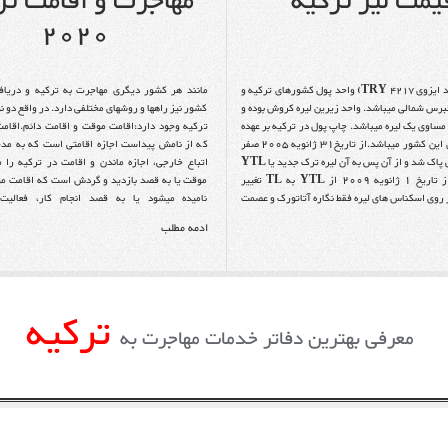
یمت لیر ترکیه
مهاجرت و اقامت تر
2020
لیره ترک (با کد ایزوی 4217 TRY) واحد پول کشورهای ترکیه و
مانند هر کشور دیگری مهاجرت به ترکیه و دریاف
رس شمالی میباشد. واحد زیرین لیره کروش بوده و
کشور نیز راهها و روشهای مختلفی دارد. در واقع دو ن
اوی یک لیره میباشد. چاپ پول در ترکیه بر عهده
ترکیه وجود دارد:اقامت موقت و اقامت دائم.اقامت
به بانک مرکزی این کشور میباشد.از تاریخ۳۱ ژانویه ۲۰۰۵ صفر
که از نامش پیداست اجازه اقامتی است که به مد
از چرخش پولی پاک شد و از آن پس به آن لیره ترک جدید یا YTL
اتباع خارجی، اجازه ماندن و اقامت در ترکیه را 
گفته شد؛ و از تاریخ ۱ ژانویه ۲۰۰۹ از YTL به TL تغییر
موقت یا به قصد بازدید و گردش است که اقامت م
ر روی اسکناس های لیره فقط نگاره آتاتورک و عصمت
نامیده میشود یا به قصد انجام کار، فعالیت
تهاند. البته عصمت اینونو فقط یک رئیس جمهور بین
تحصیل.اجازه اقامتهای موقت ترکیه یا قابل تمدید 
ادمه مطلب
قابل تمدید. یعنی در برخی موارد میتوان پس از ات
اقامت، آن را برای یک یا چند دوره مجدداً تمدید نم
ترکیهاجازه اقامت و زندگی دائمی در این کشور را ب
سال به طول میانجامد. عموماً برای دریافت اقامت دا
ترکیه
ابتدا از یکی از روشهای اقامت ترکیه، اقامت موقت 
معرفی بهترین دفاتر خدمات مهاجرت به
شونده دریافت کرد و پس از چند دوره تمدید و گذ
مشخص و احراز شرایط مورد نظر برای اداره مهاجرت 
موقت را تبدیل به اقامت دائم نمود.در این بخش به
روشهای اقامت یا مهاجرت به ترکیه خواهیم پ
روز میباشد. ایرانیان برای دریافت این نوع اقامت ت