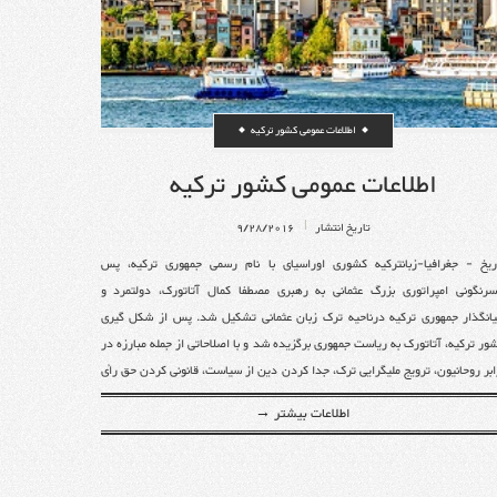
ین اقامت، (5 تا 8 سال) میتوانید برای
بودروم (Bodrum)، فتحیه (Fethiye)، مارماریس (Marmaris)، کوش آداسی
 شما نیازی به
(Kuşadası)، چشمه (&Ccedil;eşme)، دیدیم (Didim)و آنالیا (Alanya)اشاره
بت و نگهداری
 قیمت و سود
ود.
 خرید ملک یا
افرادی که به
لند مدت و یا
اطلاعات عمومی کشور ترکیه
 اقامت ترکیه
.-----------
اطلاعات عمومی کشور ترکیه
امت ترکیه
ه وجود دارد
تاریخ انتشار
9/28/2016
لی روش های
ملک، یکی از
ریخ - جغرافیا-زبانترکیه کشوری اوراسیای با نام رسمی جمهوری ترکیه، پس
ی شود.البته
داشته باشید،
سرنگونی امپراتوری بزرگ عثمانی به رهبری مصطفا کمال آتاتورک، دولتمرد و
شود. به طور
یانگذار جمهوری ترکیه درناحیه ترک زبان عثمانی تشکیل شد. پس از شکل گیری
مورد نظر باید
ور ترکیه، آتاتورک به ریاست جمهوری برگزیده شد و با اصلاحاتی از جمله مبارزه در
 تا موفق به اخذ
کت می توانم
ابر روحانیون، ترویج ملیگرایی ترک، جدا کردن دین از سیاست، قانونی کردن حق رأی
مهاجرتی وجود
ان و تغییر خط عربی زبان ترکی به خط لاتین ترکیهی نوین را شکل داد.ترکیه درجنوب
هایت پاسپورت
اطلاعات بیشتر →
قی اروپا و شمال غربی آسیا، دقیقا در نقطه تلاقی دو قاره آسیا و اروپا واقع شده
 ترکیه لازم
زندگی و فعالیت
ت واز این رو دارای دو همسایه اروپائی بلغارستان و یونان و شش همسایه آسیایی
اسپورت ترکیه
ران، جمهوری آذربایجان ، ارمنستان، و گرجستان در شرق، و عراق، سوریه در جنوب
ی برای اقامت