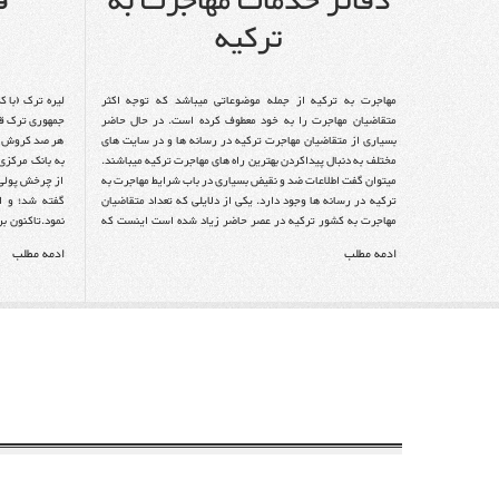
دفاتر خدمات مهاجرت به
ق
ترکیه
مهاجرت به ترکیه از جمله موضوعاتی میباشد که توجه اکثر
متقاضیان مهاجرت را به خود معطوف کرده است. در حال حاضر
جمهوری ترک قب
بسیاری از متقاضیان مهاجرت ترکیه در رسانه ها و در سایت های
هر صد کروش مس
مختلف به دنبال پیداکردن بهترین راه های مهاجرت ترکیه میباشند.
میتوان گفت اطلاعات ضد و نقیض بسیاری در باب شرایط مهاجرت به
ترکیه در رسانه ها وجود دارد. یکی از دلایلی که تعداد متقاضیان
مهاجرت به کشور ترکیه در عصر حاضر زیاد شده است اینست که
نمود.تاکنون ب
ترکیه ظرفیت پذیرش مهاجرین زیادی را در خود نشان داده است
اینونو نقش بس
ادمه مطلب
ادمه مطلب
.ترکیه کشوری است درجنوب شرقی اروپا و شمال غربی آسیا که
سالهای ۱۹۳۸ تا ۱۹۵۰ بود.
دقیقا در نقطه تلاقی دو قاره آسیا و اروپا واقع شده است واز این
رو دارای دو همسایه اروپائی بلغارستان و یونان و شش همسایه
آسیایی ایران، جمهوری آذربایجان ، ارمنستان، و گرجستان در
شرق، و عراق، سوریه در جنوب خود است و هم چنین از سه جهت
توسط دریای سیاه در شمال ، دریای مدیترانه درجنوب ، دریای اژه
در غرب احاطه شده و در شمال غربی دارای دریای داخلی بنام دریای
مرمره است.