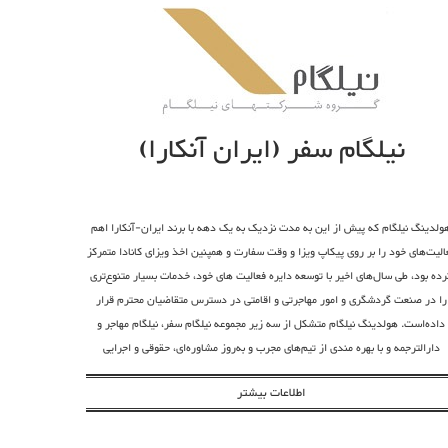
یتوانید به مدت 3 ماه در سال در کشور
ید، بدون هیچ
 هیچ گونه کار
 را نخواهید
با دفترچه اقامت:درصورتی
که بخواهید بیش از سه ماه فقط برای گردش و&hellip;در ترکیه
اقامت داشته باشید، باید نسبت به اخذ ویزای توریستی۶ماهه
ترکیه اقدام نمائید. با این نوع ویزا مانند اقامت توریستی۹۰روزه،
نیلگام سفر (ایران آنکارا)
ندارید. روال
ت ترکیه حدود۱۵روز طول می کشد. برای
اشتن دفترچه
زل مسکونی و
ترکیه) امکان
ولدینگ نیلگام که پیش از این به مدت نزدیک به یک دهه با برند ایران-آنکارا اهم
اضیان وجود
الیت‌های خود را بر روی پیکاپ ویزا و وقت سفارت و همپنین اخذ ویزای کانادا متمرکز
ین نوع اقامت
 شرکت کرده و
رده بود، طی سال‌های اخیر با توسعه دایره فعالیت های خود، خدمات بسیار متنوع‌تری
 دانشگاه یا
را در صنعت گردشگری و امور مهاجرتی و اقامتی در دسترس متقاضیان محترم قرار
دریافت ویزای
داده‌است. هولدینگ نیلگام متشکل از سه زیر مجموعه نیلگام سفر، نیلگام مهاجر و
رای اطلاعات
ید.---------
دارالترجمه و با بهره مندی از تیم‌های مجرب و به‌روز مشاوره‌ای، حقوقی و اجرایی
طریق کار و
می‌کوشد تا با بیشترین دقت و در کوتاه‎ترین زمان ممکن، پاسخگوی دغدغه‌های
 که یک شرکت
اطلاعات بیشتر
مشتریان خود باشد
تهای ثبت شده
د نیاز، برای
خواست اجازه