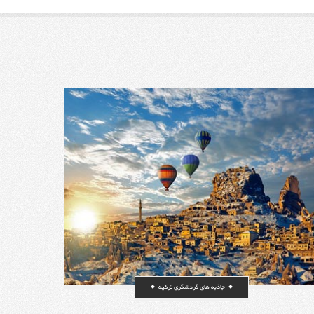
است و دریافت
 ترکیه داده
مان درخواست
همان تخصص که
 تخصص، الویت
وی بیکاری در
ا ملاحظه نکته
ن میتوان این
ر کشور ترکیه
 و در سالهای
 از این طریق
ه داده خواهد
ال تمدید میگردد. در صورتیکه شما 5 سال بطور مداوم
بطور رسمی در ترکیه مشغول به کار باشید، پس از 5 سال، اقامت
برای اطلاعات
 کار مراجعه
قامت ترکیه
ه تنهایی حق
فت اجازه کار
له را دریافت
نمود. با ثبت شرکت و فعالیت در ترکیه شما می توانید پس از 5
ته باشید فعال
کسب اقامت دائم ترکیه
جاذبه های گردشگری ترکیه
دریافت اجازه
اهه از ترکیه