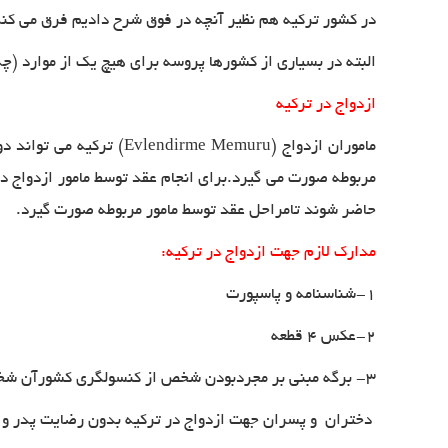
در کشور ترکیه هم نظیر آنچه در فوق شرح دادیم فرق می کند ک
البته در بسیاری از کشورها پروسه برای هیچ یک از موارد (چ
ازدواج در ترکیه
ماموران ازدواج
(Evlendirme Memuru)
ترکیه می تواند دو
مربوطه صورت می گیرد.برای انجام عقد توسط مامور ازدواج در 
حاضر شوند تامراحل عقد توسط مامور مربوطه صورت گیرد
.
مدارک لازم جهت ازدواج در ترکیه:
۱-شناسنامه و پاسپورت
۲-عکس ۴ قطعه
۳- برگه مبنی بر مجردبودن شخص از کنسولگری کشورآن شخص ( زنانی که طلاق گرفته اند بایداز زمان طلاق ۳۰۰ روز گذشته باشد)
دختران و پسران جهت ازدواج در ترکیه بدون رضایت پدر و مادر باید ۱۸ سال را تما