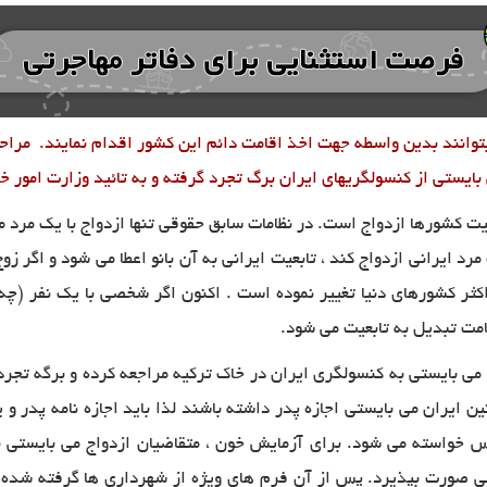
یتوانند بدین واسطه جهت اخذ اقامت دائم این کشور اقدام نمایند. مراحل 
بایستی از کنسولگریهای ایران برگ تجرد گرفته و به تائید وزارت امور خا
عیت کشورها ازدواج است. در نظامات سابق حقوقی تنها ازدواج با یک مرد 
د ایرانی ازدواج کند ، تابعیت ایرانی به آن بانو اعطا می شود و اگر زوج 
کثر کشورهای دنیا تغییر نموده است . اکنون اگر شخصی با یک نفر (چه
قامت تبدیل به تابعیت می شود
.
می بایستی به کنسولگری ایران در خاک ترکیه مراجعه کرده و برگه تجرد 
ن ایران می بایستی اجازه پدر داشته باشند لذا باید اجازه نامه پدر و 
 شناسنامه به اضافه پاسپورت و ۳ قطعه عکس خواسته می شود. برای آزمایش خون ، متقاضیان ا
تی صورت بپذیرد. پس از آن فرم های ویژه از شهرداری ها گرفته شده و 