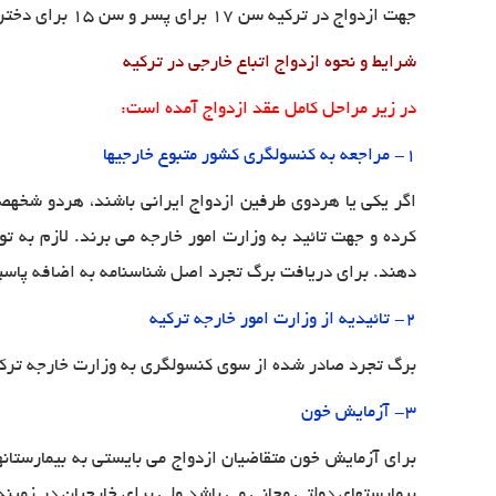
جهت ازدواج در ترکیه سن ۱۷ برای پسر و سن ۱۵ برای دختر کافی می باشد (با رضایت پدر و مادر)
شرایط و نحوه ازدواج اتباع خارجی در ترکیه
در زیر مراحل کامل عقد ازدواج آمده است
:
1- مراجعه به کنسولگری کشور متبوع خارجیها
اگر یکی یا هردوی طرفین ازدواج ایرانی باشند، هردو شخهصا می بایستی به کنسول
کرده و جهت تائید به وزارت امور خارجه می برند. لازم به 
دهند. برای دریافت برگ تجرد اصل شناسنامه به اضافه پاسپورت و ۳ قطعه عکس خواست
2-
تائیدیه از وزارت امور خارجه ترکیه
برگ تجرد صادر شده از سوی کنسولگری به وزارت خارجه ترکیه ارائه شده و تائیدی
3-
آزمایش خون
برای آزمایش خون متقاضیان ازدواج می بایستی به بیمارستانها
بیمارستهای دولتی مجانی می باشد ولی برای خارجیان در زمینه