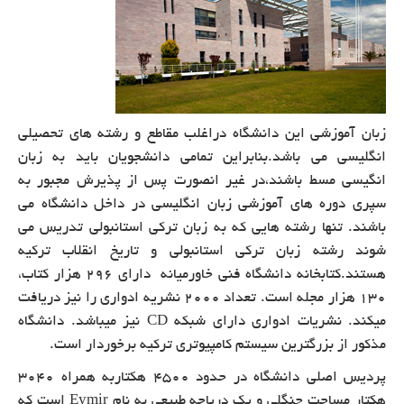
زبان آموزشی این دانشگاه دراغلب مقاطع و رشته های تحصیلی
انگلیسی می باشد.بنابراین تمامی دانشجویان باید به زبان
انگیسی مسط باشند،در غیر انصورت پس از پذیرش مجبور به
سپری دوره های آموزشی زبان انگلیسی در داخل دانشگاه می
باشند.
تنها رشته هايي كه به زبان تركي استانبولي تدريس مي
شوند رشته زبان تركي استانبولي و تاريخ انقلاب تركيه
هستند.كتابخانه دانشگاه فنی خاورمیانه دارای ۲۹۶ هزار كتاب،
۱۳۰ هزار مجله است. تعداد ۲۰۰۰ نشریه ادواری را نیز دریافت
میكند. نشریات ادواری دارای شبكه
CD
نیز میباشد. دانشگاه
مذكور از بزرگترین سیستم كامپیوتری تركیه برخوردار است.
پردیس اصلی دانشگاه در حدود 4500 هکتاربه همراه 3040
هکتار مساحت جنگلی و یک دریاچه طبیعی به نام
Eymir
است که