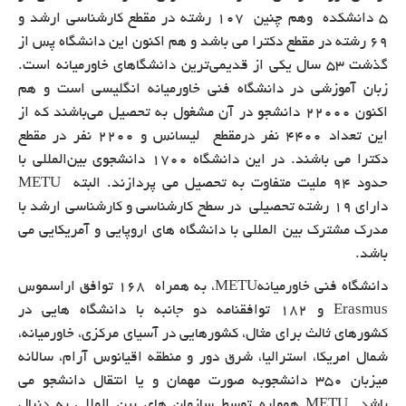
5 دانشکده وهم چنین 107 رشته در مقطع کارشناسی ارشد و
69 رشته در مقطع دکترا می باشد
و هم اکنون این دانشگاه پس از
گذشت 53 سال یکی از قدیمی‌ترین دانشگاهای خاورمیانه است.
زبان آموزشی در دانشگاه فنی خاورمیانه انگلیسی است و هم
اکنون 22000 دانشجو در آن مشغول به تحصیل می‌باشند که از
این تعداد 4400 نفر درمقطع لیسانس و 2200 نفر در مقطع
دکترا می باشند. در این دانشگاه 1700 دانشجوی بین‌المللی با
حدود 94 ملیت متفاوت به تحصیل می پردازند. البته
METU
دارای 19 رشته تحصیلی در سطح کارشناسی و کارشناسی ارشد با
مدرک مشترک بین المللی با دانشگاه های اروپایی و آمریکایی می
باشد.
دانشگاه فنی خاورمیانه
METU
، به همراه 168 توافق اراسموس
Erasmus
و 182 توافقنامه دو جانبه با دانشگاه هایی در
کشورهای ثالث برای مثال، کشورهایی در آسیای مرکزی، خاورمیانه،
شمال امریکا، استرالیا، شرق دور و منطقه اقیانوس آرام، سالانه
میزبان 350 دانشجوبه صورت مهمان و یا انتقال دانشجو می
باشد.
METU
همواره توسط سازمان های بین المللی به دنبال