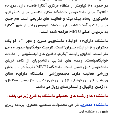
در حدود 20 کیلومتر از منطقه مرکزی آنکارا فاصله دارد.
دریاچه
Eymir
برای دانشجویان دانشگاه مکان مناسبی برای قایقرانی،
ماهیگیری، بساط پیک نیک و فعالیت های تفریحی است.هم چنین
برای رفت و آمد دانشجویان خدمات اتوبوس رانی از شهر آنکارا
به پردیس اصلی
METU
فراهم شده است.
دانشگاه دارای۱۲ خوابگاه دانشجویی مدرن و مجزا "۶ خوابگاه
دختران و ۶ خوابگاه پسران"است. ظرفیت خوابگاهها حدود ۵۰۰۰
نفر است. اتاِقهای رایانه، آبگرم، ماشین های لباسشوئی از امكانات
خوابگاههاست. وعده های غذایی دانشجویان از كافه تریای
دانشجویی قابل تأمین است.
دانشگاه
METU
تقریباً در ۳۰ بخش
ورزشی فعالیت دارد. مجتمعورزشی دانشگاه دارای۲ سالن
ورزشی، ۶ زمین فوتبال، ۱۲ زمین بازی تنیس، ۲۰ زمین بسكتبال،
۱۰زمین والیبال و استخرشنای روباز می باشد.
دانشکده ها و رشته های تحصیلی دانشگاه به شرح زیر می باشد:
دانشكده معماری:
طراحی محصولات صنعتی، معماری، برنامه ریزی
شهری و منطقه ای.