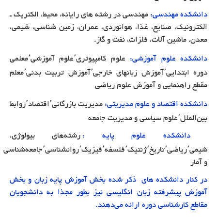
دانشكده مهندسی:
مهندسی در رشته های رایانه، محیط، الكتریك ـ
الكترونیك، صنایع، غذا، هوانوردی، عمران، زمین شناسی، شیمی،
معدن، ماشین آلات، فلزات، نفت و گاز.
٬
٬
دانشکده علوم آموزشی:
علوم کامپیوتری
علوم آموزشی
معلمی
٬
٬
٬
دوره ابتدایی
آموزش زبانهای خارجی
آموزش تربیت بدنی
معلم
مقطع راهنمایی و آموزش علوم ریاضی
٬
٬
دانشكده اقتصاد و علوم مدیریتی:
مدیریت بازرگانی
اقتصاد
روابط
٬
بین‌الملل
علوم سیاسی و مدیریت جامعه
دانشکده علوم پایه :
رشته‌های بیولوژی،
٬
٬
٬
٬
٬
٬
٬
شیمی
ریاضی
تاریخ
ژنتیک
فلسفه
فیزیک
روانشناسی
جامعه‌شناسی
و آمار
در کنار دانشکده های ذکر شده بخش آموزش پایه زبان و بخش
آموزش پیشرفته زبان انگلیسی نیز بطور مجذا به دانشجویان
مقاطع کارشناسی دوره ارائه می‌دهند.