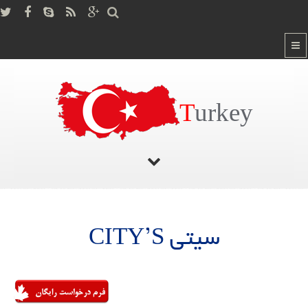
T
urkey
صفحه اصلی
/
سیتی CITY’S
سیتی CITY’S