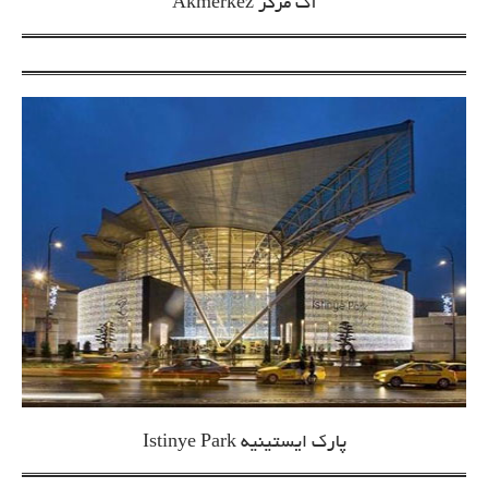
آک مرکز Akmerkez
پارک ایستینیه Istinye Park