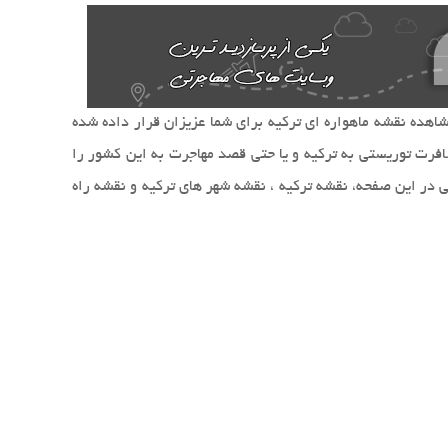
در این بخش نقشه کامل ترکیه با قابلیت "زوم" روی خیابان ها و حتی مشاهده مراکز خرید،کافی شاپ ها ، رستوران ها و..  همچنین امکان مشاهده نقشه ماهواره ای ترکیه برای شما عزیزان قرار داده شده 
است.کشور ترکیه از 10 ایالت و 3 ناحیه یا قلمرو تشکیل گردیده.حدود 3,427 شهر و روستا در ترکیه وجود دارد.برای افرادی کهکا قصد مسافرت توریستی به ترکیه و یا حتی قصد مهاجرت به این کشور را 
دارند ، وجود نقشه ترکیه و کسب اطلاعات کلی از موقعیت مکانی شهرها و راه های ارتباطی بین آن ها امری ضروری است.سایت مهاجرت ایرانی در این صفحه، نقشه ترکیه ، نقشه شهر های ترکیه و نقشه راه 