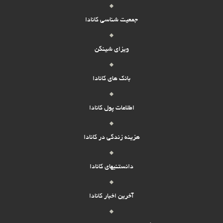
ثبت پاسخ
در کانادا بهتره یا استرالیا؟!ممنون میشم جواب بدید
جمعیت شناسی کانادا
سلام ابراهیم اژدر پور هستم
ویزای شینگن
من با ماشین سنگین کار میکنم گواهی نامه پایه یک دارم 8سال هست که این
کارو میکنم 39 سالمه همسرم هم ،درک قالی بافی داره و مدتی تدریس
بانک های کانادا
میکرده یک پسر 8 ساله دارم میخواستم برای اقامت کانادا راهنمایم کنید
ثبت پاسخ
اطلاعات پول کانادا
امیر
هزینه زندگی در کانادا
با سلام 38 سال سن دارم دارای مدرک کارشناسی گرافیک 16 سال سابقه کار
در این زمینه دارم لطفا راهنمایی میفرمایید جهت مهاجرت به کانادا به چه
ثبت پاسخ
صورت باید اقدام کرد
دانستنیهای کانادا
آخرین اخبار کانادا
پری ناز
سلام من خودم کاردرمانی خوندم مقطع لیسانس و 3سال هست مرکز دارم و