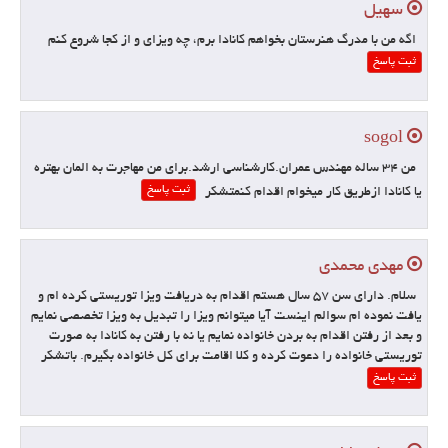
سهیل
اگه من با مدرگ هنرستان بخواهم کانادا برم، چه ویزای و از کجا شروع کنم
ثبت پاسخ
sogol
من ۳۴ ساله مهندس عمران.کارشناسی ارشد.برای من مهاجرت به المان بهتره
ثبت پاسخ
یا کانادا ازطریق کار میخوام اقدام کنمتشکر
مهدی محمدی
سلام. داراي سن 57 سال هستم اقدام به دریافت ویزا توریستی کرده ام و
یافت نموده ام سوالم اینست آیا میتوانم ویزا را تبدیل به ویزا تخصصی نمایم
و بعد از رفتن اقدام به بردن خانواده نمایم یا نه با رفتن به کانادا به صورت
توریستی خانواده را دعوت کرده و کلا اقامت برای کل خانواده بگیرم. باتشکر
ثبت پاسخ