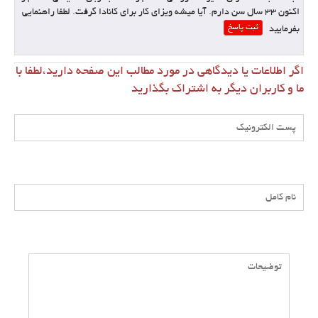
اکنون 33 سال سن دارم. آیا میشه ویزای کار برای کانادا گرفت. لطفا راهنمایی
ثبت پاسخ
بفرمایید
اگر اطلاعات یا دیدگاهی در مورد مطالب این صفحه دارید،لطفا با
نوید رنگی تهرانی
ما و کاربران دیگر به اشتراک بگذارید
سلام.من دارای گواهینامه جوشکاری 6Gاز پتروشیمی ایران تحت لیسانس
المان هستم.و همچنین دارای فوق دیپلم جوشکاری از دانشگاه علمی کاربردی.و
دو مدرک دیگه از فنی و حرفه ایی یکی بنای سفت کار و نقشه کشی ساختمان
ثبت پاسخ
درجه ۲.میتونم امیدی برای مهاجرت به کانادا داشته باشم.ممنونم
حسین
من 28 سال سن دارم کارم ترخیص گمرک هست ولی خوب از تجارب کاری کاره
شیشه بری و نصب دوربین مدار بسته و .. بلد هستم ایا میتوان اقامت کانادا را
ثبت پاسخ
گرفت
علی خاوری