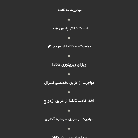
سابقه کار ندارم ولی با توجه به کارام و پروزه هام در دانشگاه که همیشه مورد
پسند اساتیدم بود این احساس رو دارم که میتونم در کار هم اینگونه فعال
مهاجرت به کانادا
باشم. من میخواستم در مورد اخذ ویزای کار از کانادا کمک بگیرم که چه مدارکی
مورد نیاز هستش من الان مشغول خوندن تافل هستم و یه بار امتحان رو
داددم برای تعیین سطحم 49 بود ولی الان که مشغول خوندنش هستم در بازه
لیست دفاتر پلیس + 10
80 تا 86 هستم ولی علاقه ای به ادامه تحصیل هنوز ندارم به دلیل فضای
عجیبی که بین دانشجوها هستش. بعدا میتونم ادامه کنم و apply کنم ولی
مهاجرت به کانادا از طریق کار
هنوز نمیخوام وارد این محیط بشم. فقط درمورد مدارک لازم و هزینه که برای
این کار صرف کنم رو نمیدنم ممنون میشم راهنماییم کنید. با تشکر
ثبت پاسخ
ویزای ویزیتوری کانادا
Mahnaz
مهاجرت از طریق تخصصی فدرال
سلام و درود. من لیسانس بافت و مرمت فرش دارم. ۲۶ سالمه. مدرک
تدریس زبان انگلیسی از آموزشگاه ایران-کانادا دارم. میخواستم بدونم باید
اخذ اقامت کانادا از طریق ازدواج
ثبت پاسخ
چه طور برای اقامت کانادا اقدام کنم. سپاس
مهاجرت از طریق سرمایه گذاری
محمد افشار
ویزای تحصیلی در کانادا