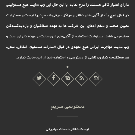
دارای اعتبار کافی هستند را درج نماید. با این حال این وب سایت هیچ مسئولیتی
محسن مرادی
در قبال هیچ یک از آگهی ها و دفاتر و مراکز معرفی شده پذیرا نیست و مسئولیت
سلام من تعمیر کار لوازم الکترونیکی هستم و مدرک فوق دیپلم بهداشت
تعیین صحت و سقم ادعای این شرکت ها به عهده متقاضیان و بازدیدکنندگان
عمومی هم دارم سطح زبانی خوب هم دارم میخواستم ببینم میتونم در زمینه
ویزای کار کانادا اقدام کنم .35 سال سن دارم و متاهل هم هستم با تشکر اگر
محترم می باشد. مسئولیت استفاده از آگهی‌های این سایت بر عهده کابران است و
ثبت پاسخ
راهنمایی کنید ممنون
وب سایت مهاجرت ایرانی هیچ تعهدى در قبال خسارات مستقیم، اتفاقى، تبعى،
غیرمستقیم و کیفرى، ناشى از دسترسى و استفاده شما از این سایت ندارد.
علی کاظمی
ایا از طریق مدرک فنی و حرفه ای یا دیپلم هنرستان میشه مهاجرت کرد؟ایا با
دادن ازمون فنی و حرفه ای و مصاحبه توی کانادا و حتی گذروندن مجدد دوره
ثبت پاسخ
نیازی به ارائه سابقه کار میشه؟
مهسا
دسترسی سریع
سلام خسته نباشید برای تخصص روانشناسی(ارشد)و 20 سال سابقه کار با
کودکان استثنایی و 35 ساله (البته با توجه به اینکه مدرک ایلس مدت
محدودی اعتبار داره هنوز اقدام به گرفتن مدرک ایلس نکردم و مقاله lsl هم
لیست دفاتر خدمات مهاجرتی
دارم ) شانس گرفتن اقامت برای کانادا برای همین شغل چقدره؟شرایط کاری