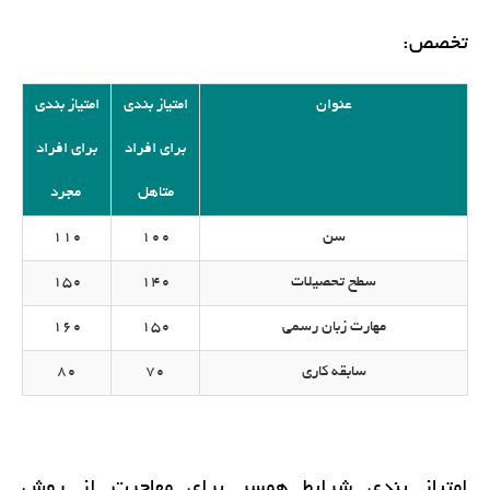
تخصص:
عنوان
امتیاز بندی
امتیاز بندی
برای افراد
برای افراد
متاهل
مجرد
سن
100
110
سطح تحصیلات
140
150
مهارت زبان رسمی
150
160
سابقه کاری
70
80
امتیاز بندی شرایط همسر برای مهاجرت از روش