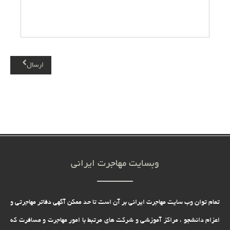
من 28 سال سن دارم ده سال سابقه کار دارم کار ساختمانی میشه راهنمایی
کنید افغانی هستم مقیم ایران قصد مهاجرت به کانادا دارم آیاراهی هست لطفا
ثبت پاسخ
پاسخ دهید ممنون
ارسال
اکبرسلمانی جعفری
اینجانب دکتر داروسازی هستم و27 سال در وزارت بهداشت کار می کنم در
ازمایشگاه کنترل می باشم همسر ندارم یک فرزند دارم لیسانس علوم
ازمایشگاهی دارد که دارد زبان الیس می خوانند از نظر مالی خوب است در
ضمن یک داروخانه هم دارم مشغول هستم خواهش می کنم با این شرایط برای
مهاجرت به کانادا خوب است بیشتر برای فرزندم تلاش می کنم منتظر جواب
ثبت پاسخ
هستم
وبسایت مهاجرت ایرانی
رامین خمامی زاد
من رامین 47 ساله با تخصص مهندس برق صنعتی و تعمیر موتورهای فشار
قوی و با سابقه کار مداوم 13 سال هستم میخوام ببینم تخصص کاریم جهت
تمام توان وب سایت مهاجرت ایرانی بر آن است تا حد ممکن آگهی دفاتر مهاجرتی و
ثبت پاسخ
مهاجرت به کانادا کارایی داره؟ میشه کمکم کنید با تشکر
اعزام دانشجو ، مراکز آموزشی و شرکت های مرتبط با امور مهاجرت و مسافرت که