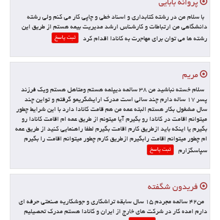
پروانه بابايي
با سلام من در رشته كتابداري و اسناد خطي و چاپي كار مي كنم ولي رشته
دانشگاهي من ارتباطات و كارشناس ارشد مديريت بيمه هستم از طريق اين
ثبت پاسخ
رشته ها مي توان براي مهاجرت به كانادا اقدام كرد
مریم
سلام خسته نباشید من ۳۸ سالمه دیپلمه هستم ومتاهل هستم ویک فرزند
پسر ۱۷ ساله دارم چند سالی است مدرک ارایشگریمو گرفتم و تواین چند
سال مشغول بکار هستم البته عمه من هم قامت کانادا دارد با این شرایط چطور
میتوانم اقامت در کانادا رو بگیرم آیا میتونم از طریق عمه ام اقامت کانادا رو
بگیرم یا اینکه باید ازطریق کارم اقامت بگیرم لطفا راهنمایی کنید از طریق عمه
ام چطور میتوانم اقامت رابگیرم ازطریق کارم چطور میتوانم اقامت را بگیرم
ثبت پاسخ
سپاسگزارم
فریدون شگفته
من۴۲ سالمه مجردم ۱۵ سال سابقه تراشکاری و جوشکاریه صنعتی حرفه ای
دارم امده کار در شرکت های خارج از ایران و کانادا هستم مدرک تحصیلیم