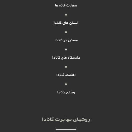
سفارت خانه ها
میناسادات محمدی
استان های کانادا
باسلام،وقت بخیر،من لیسانس مهندسی مدیریت توسعه دارمو ۲سال سابقه
دستیاردندانپزشکی دارم ودارم برای زبان بین المللی اقدام میکنم ایا بااین
ثبت پاسخ
حال امکانش هست پذیرفته بشم برااقامت
مسکن در کانادا
دانشگاه های کانادا
امیر جوان گنجی
سلاممن 32 ساله و مدیر مالی هستم. فوق لیسانس حسابداری از دانشگاه
شهید بهشتی و 12 سال سابقه کار دارم. متاهل و دارای یک فرزند. همسرم
اقتصاد کانادا
فوق لیسانس هستن. در حال یادگیری زبان هستیم. البته استاد فرش ابریشم
هم هستم. 15 سال سابقه بافت و آموزش فرش ابریشم دارم. با این شرایط ما
ثبت پاسخ
ویزای کانادا
میتونیم امید وار باشیم و اقدام کنیم برای مهاجرت به کانادا؟
semira elmi
روشهای مهاجرت کانادا
سلام من 24 سالمه و فارغ التحصیل رشته معماری هستم معدل کارشناسی ام
17.63 هستش و در رشته خودم در دانشگاه نفر 2 رشته معماری بودم و