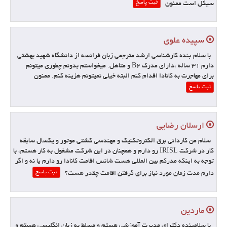
ثبت پاسخ
سیکل است ممنون
سپیده علوی
با سلام.بنده کارشناسی ارشد مترجمی زبان فرانسه از دانشگاه شهید بهشتی
دارم 31 ساله ،دارای مدرک B2 و متاهل. میخواستم بدونم چطوری میتونم
برای مهاجرت به کانادا اقدام کنم البته خیلی نمیتونم هزینه کنم. ممنون
ثبت پاسخ
ارسلان رضایی
سلام من کاردانی برق الکتروتکنیک و مهندسی کشتی موتور و یکسال سابقه
کار در شرکت IRISL رو دارم و همچنان در این شرکت مشغول به کار هستم، با
توجه به اینکه مدرکم بین المللی هست شانس اقامت کانادا رو دارم یا نه و اگر
ثبت پاسخ
دارم مدت زمان مورد نیاز برای گرفتن اقامت چقدر هست؟
ماردین
با سلامبنده دکترای مدیرت آموزشی هستم و مسلط به زبان انگلیسی هستم و