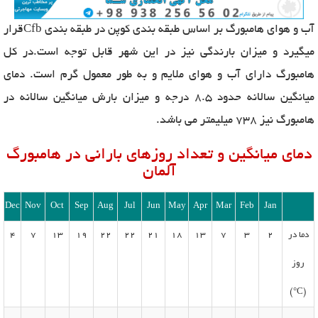
آب و هوای هامبورگ بر اساس طبقه بندی کوپن در طبقه بندی Cfbقرار
میگیرد و میزان بارندگی نیز در این شهر قابل توجه است.در کل
هامبورگ دارای آب و هوای ملایم و به طور معمول گرم است. دمای
میانگین سالانه حدود 8.5 درجه و میزان بارش میانگین سالانه در
هامبورگ نیز 738 میلیمتر می باشد.
دمای میانگین و تعداد روزهای بارانی در هامبورگ
آلمان
Dec
Nov
Oct
Sep
Aug
Jul
Jun
May
Apr
Mar
Feb
Jan
دما در
2
3
7
13
18
21
22
22
19
13
7
4
روز
(C°)