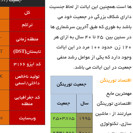
جمعیت
ها است.همچنین این ایالت از لحاظ جنسیت
کل
دارای شکاف بزرگی در جمعیت خود می
تراکم
باشد به طوری که طبق آخرین سرشماری ها
در سنین بین
25 تا 40 سال به ازای هر
(
منطقه زمانی
120 زن
حدود 100 مرد در این ایالت
 (
(DST)
تابستان
وجود دارد که یکی از عوامل رشد منفی
کد ایزو
۳۱۶۶
جمعیت در این ایالت می باشد.
€
تولید ناخالص
اقتصاد تورینگن
داخلی/اسمی
جمعیت تورینگن
مهمترین مابع
کد جغرافیایی
اقتصادی تورینگن
سال
جمعیت
منطقه
عیارتند از : ماشین
de
1995
2,503,785
وب‌
سایت
سازی،‌ تکنولوژی