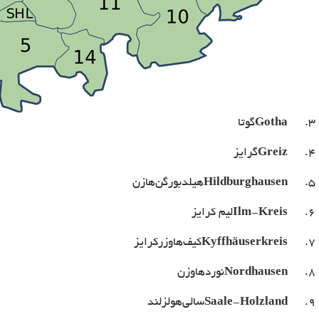
3.
Gotha
گوتا
4.
Greiz
گرایز
5.
Hildburghausen
هیلدبورگن‌هازن
6.
Ilm-Kreis
لیم کرایز
7.
Kyffhäuserkreis
کیف‌هاوزرکرایز
8.
Nordhausen
نوردهاوزن
9.
Saale-Holzland
سالی‌هولزلند