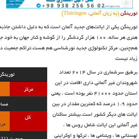
تورینگن
(به زبان آلمانی:
Thüringen
)
تورینگن
یکی از ایالت‌های جدید آلمان است که به دلیل داشتن جاذبه‌
هنری هر ساله،
۱۰۰
هزار گردشگر را از گوشه و کنار جهان به خود جل
هم‌چنین، مرکز تکنولوژی جدید نورشناسی هم هست
.
تراکم جمعیت در
زیاد نیست
برطبق سرشماری در سال 2014 تعداد
تورینگن
شهروندان غیر آلمانی داری اقامت در این
مرکز
استان حدود 41000 نفر بوده است ، یعنی
حدود 1.9 درصد که کمترین مقدار در بین
مسا
ایالت های دیگر کشور است.بیشتر ساکنان
کل
مرب
غیر آلمانی این ایالت شامل روس ها ،
لهستانی ها ، ویتنامی ها ، ترکها و اوکراینی
(2014-12-31)