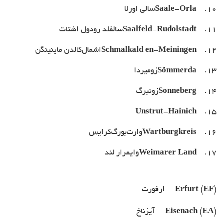
10.
Saale-Orla
سالی اورلا
11.
Saalfeld-Rudolstadt
سالفلد رودول اشتات
12.
Schmalkald en-Meiningen
اشمال‌کالدن ماینینگن
13.
Sömmerda
زومیردا
14.
Sonneberg
زونبرگ
Unstrut-Hainich
15.
16.
Wartburgkreis
وارت‌بورگ‌کرایس
17.
Weimarer Land
وایمرار لند
Erfurt (EF)
ارفورت
Eisenach (EA)
آیزناخ