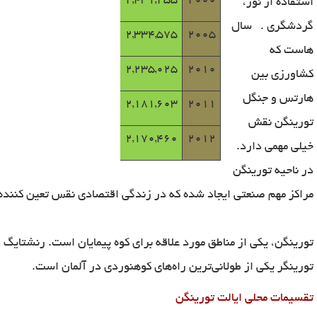
2,431,255
2000
استفاده از نور،
گردشگری
.
سال
2,334,575
2005
هاست که
2,235,025
2010
کشاورزی بین
هارتس و جنگل
2,181,603
2011
تورینگن نقش
2,170,460
2012
خیلی مهمی دارد.
در ناحیه تورینگن
مراکز مهم صنعتی ایجاد شده که در زندگی اقتصادی نقس تعین کننده 
تورینگن، یکی از مناطق مورد علاقه برای کوه‌ پیمایان است. رنشتایگ
)
تورینگر یکی از طولانی‌ترین راه‌های کوهنوردی در آلمان است.
تقسیمات محلی ایالت تورینگن