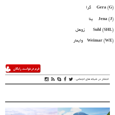
Gera (G)
گرا
Jena (J)
ینا
Suhl (SHL)
زوهل
Weimar (WE)
وایمار
انتشار در شبکه های اجتماعی :