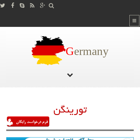
G
ermany
صفحه اصلی
/
تورینگن
تورینگن