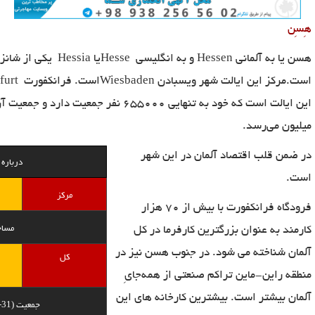
هِسِن
هسن یا به آلمانی
Hessen
و به انگلیسی
Hesse
یا
Hessia
یکی از شانزد
است.
مرکز
این ایالت شهر ویسبادن
Wiesbaden
است. فرانکفورت
furt
این ایالت است که خود به تنهایی
655000
نفر جمعیت دارد و جمعیت آن
میلیون می‌رسد.
در ضمن قلب اقتصاد آلمان در این شهر
درباره
است.
مرکز
فرودگاه فرانکفورت با بیش از 70 هزار
کارمند به عنوان بزرگترین کارفرما در کل
مسا
آلمان شناخته می شود. در جنوب هسن نیز در
کل
منطقه راین-ماین تراکم صنعتی از همه‌جایِ
آلمان بیشتر است. بیشترین کارخانه های این
(2014-12-31)
جمعیت