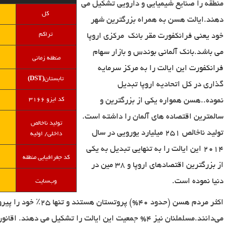
منطقه را صنایع شیمیایی و دارویی تشکیل می
کل
دهند.ایالت هسن به همراه بزرگترین شهر
تراکم
خود یعنی فرانکفورت مقر بانک
مرکزی اروپا
می باشد.بانک آلمانی بوندس و بازار سهام
منطقه زمانی
فرانکفورت این ایالت را به مرکز سرمایه
(DST)
تابستان
گذاری در کل اتحادیه اروپا تبدیل
نموده..هسن همواره یکی از بزرگترین و
کد ایزو
۳۱۶۶
سالمترین اقتصاده های آلمان را داشته است.
تولید ناخالص
تولید ناخالص 251 میلیارد یورویی در سال
داخلی/ اولیه
2014 این ایالت را به تنهایی تبدیل به یکی
کد جغرافیایی منطقه
از بزرگترین اقتصادهای اروپا و 38 مین در
دنیا نموده است.
وب‌
سایت
٪
اکثر مردم هسن (حدود 40%) پروتستان هستند و تنها
۲5
خود را پیر
می‌دانند.مسلملنان نیز 4% جمعیت این ایالت را تشکیل می دهند