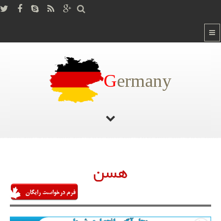
G
ermany
صفحه اصلی
/
هسن
هسن