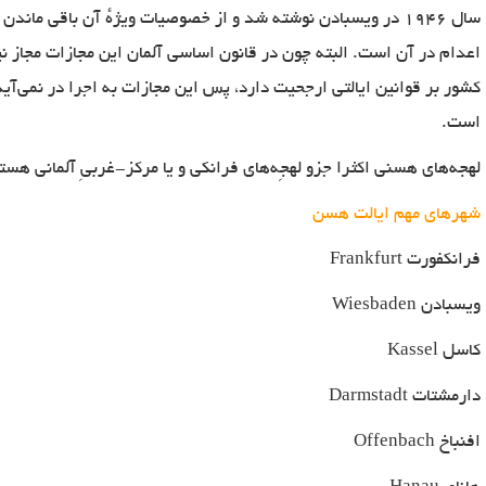
سال
۱۹۴۶
در ویسبادن نوشته شد و از خصوصیات ویژه
آن باقی ماندن 
اعدام در آن است. البته چون در قانون اساسی آلمان این مجازات مجاز 
کشور بر قوانین ایالتی ارجحیت دارد، پس این مجازات به اجرا در نمی‌آی
است
.
لهجه‌های هسنی اکثرا جزو لهجِه‌های فرانکی و یا مرکز-غربیِ آلمانی هست
شهرهای مهم ایالت هسن
فرانکفورت
Frankfurt
ویسبادن
Wiesbaden
کاسل
Kassel
دارمشتات
Darmstadt
افنباخ
Offenbach