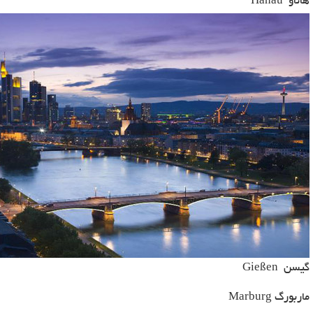
هاناو
Hanau
گیسن
Gießen
ماربورگ
Marburg