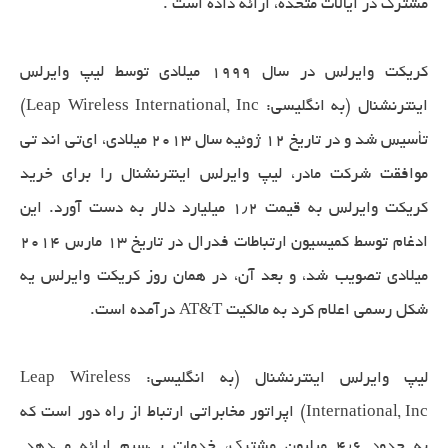
مشترک در ایالات متحده، ارائه داده است .
کریکت وایرلس در سال ۱۹۹۹ میلادی توسط لیپ وایرلس
اینترنشنال (به انگلیسی: Leap Wireless International, Inc)
تأسیس شد و در تاریخ ۱۲ ژوئیه سال ۲۰۱۳ میلادی، ای‌تی اند تی
موافقت شرکت مادر، لیپ وایرلس اینترنشنال را برای خرید
کریکت وایرلس به قیمت ۱٫۲ میلیارد دلار به دست آورد. این
ادغام توسط کمیسیون ارتباطات فدرال در تاریخ ۱۳ مارس ۲۰۱۴
میلادی تصویب شد، و بعد آن، در همان روز کریکت وایرلس یه
شکل رسمی اعلام کرد به مالکیت AT&T درآمده است.
لیپ وایرلس اینترنشنال (به انگلیسی: Leap Wireless
International, Inc) اپراتور مخابراتی ارتباط از راه دور است که
به حدود ۴٫۶ میلیون مشترک، خدمات بی‌سیم ارائه می‌دهد.