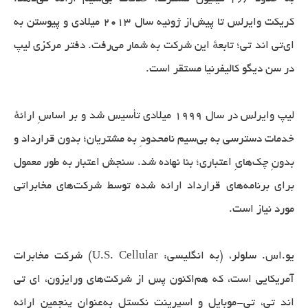
کریکت وایرلس تا پیش‌از ژوئیه سال ۲۰۱۳ میلادی و پیوستن به
ای‌تی اند تی؛ تابعهٔ این شرکت به شمار می‌رفت. دفتر مرکزی لیپ
در سن دیگو کالیفرنیا مستقر است.
لیپ وایرلس در سال ۱۹۹۹ میلادی تأسیس شد و بر اساسِ ارائهٔ
خدمات دسترسی به بی‌سیم نامحدودِ به مشتریان؛ بدون قرارداد و
بدونِ چک‌هایِ اعتباری؛ بنا نهاده شد. سنجش اعتبار به طور معمول
برای برنامه‌های قرارداد ارائه شده توسط شرکت‌های مخابراتی
مورد نیاز است.
یو.اس. سلولر، (به انگلیسی: U.S. Cellular) شرکت مخابرات
آمریکایی است، که هم‌اکنون پس از شرکت‌های ورایزون، ای تی
اند تی، تی-موبایل و اسپرینت نکستل به‌عنوان پنجمین ارائه