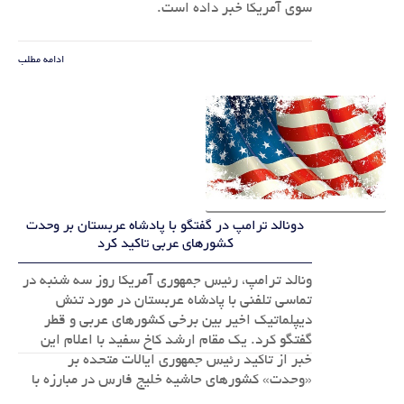
سوی آمریکا خبر داده است.
ادامه مطلب
دونالد ترامپ در گفتگو با پادشاه عربستان بر وحدت
کشورهای عربی تاکید کرد
ونالد ترامپ، رئیس جمهوری آمریکا روز سه شنبه در
تماسی تلفنی با پادشاه عربستان در مورد تنش
دیپلماتیک اخیر بین برخی کشورهای عربی و قطر
گفتگو کرد. یک مقام ارشد کاخ سفید با اعلام این
خبر از تاکید رئیس جمهوری ایالات متحده بر
«وحدت» کشورهای حاشیه خلیج فارس در مبارزه با
«ایدئولوژی افراطی» و «تامین مالی فعالیت های