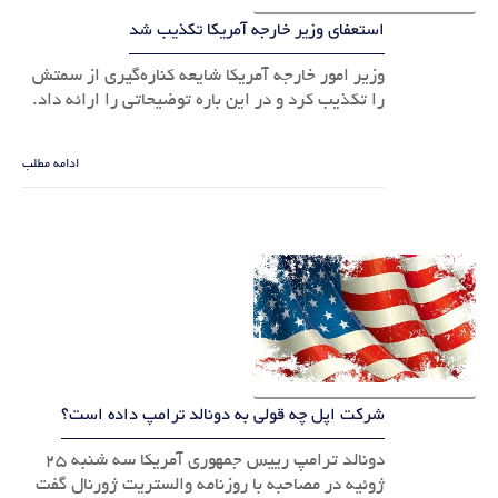
استعفای وزیر خارجه آمریکا تکذیب شد
وزیر امور خارجه آمریکا شایعه کناره‌گیری از سمتش
را تکذیب کرد و در این باره توضیحاتی را ارائه داد.
ادامه مطلب
شرکت اپل چه قولی به دونالد ترامپ داده است؟
دونالد ترامپ رییس جمهوری آمریکا سه شنبه 25
ژوئیه در مصاحبه با روزنامه والستریت ژورنال گفت