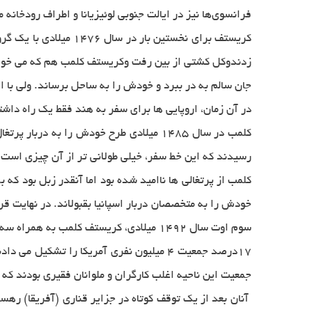
فرانسوی‌ها نیز در ایالت جنوبی لوئیزیانا و اطراف رودخان
كریستف برای نخستین 
زدندوكل كشتی از بین رفت وكریستف كلمب هم كه می خواس
جان سالم به در ببرد و خودش را به ساحل برساند. ولی با
در آن زمان، اروپایی ها برای سفر به هند فقط یك راه داش
كلمب در سال 1485 میلادی طرح خودش را به
رسیدند كه این خط سفر، خیلی طولانی تر از آن چیزی است 
كلمب از پرتغالی ها ناامید شده بود اما آنقدر زبل بود كه
خودش را به متخصصان دربار اسپانیا بقبولاند. در نهایت قر
سوم اوت سال 1492 میلادی، كریستف كلمب به همراه سه كشتی و 90 نفر خدمه برای حركت به هند راه افتاد.
جمعیت این ناحیه اغلب كارگران و ملوانان فقیری بودند كه ب