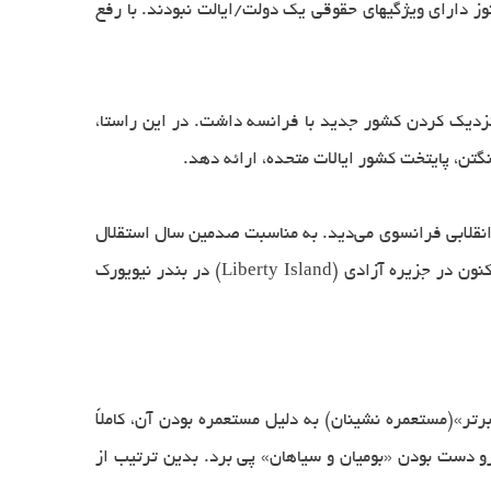
ام استقلال کردند که هیچ یک هنوز دارای ویژگیهای حقوقی یک دولت/ایالت نبودند. با رفع
 نزدیک کردن کشور جدید با فرانسه داشت. در این راستا،
انقلابی فرانسوی می‌دید. به مناسبت صدمین سال استقلال
آمریکا، دولت فرانسه در سال ۱۸۸۶ مجسمه بزرگی با عنوان «روشنایی آزادی در جهان می‌درخشد» به آمریکا هدیه کرد که هم اکنون در جزیره آزادی (Liberty Island) در بندر نیویورک
تر»(مستعمره نشینان) به دلیل مستعمره بودن آن، كاملاً
و دست بودن «بومیان و سیاهان» پی برد. بدین ترتیب از