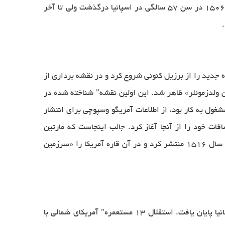
روز یعنی 12 اكتبر 1492 میلادی كلمب و یارانش به خشكی رسیدند.آنان فكر كردند به هند رسیده اند. كلمب بیستم مه سال 1506 در سن 57 سالگی در اسپانیا درگذشت ولی تا آخر
ه جدید را از برزیل کنونی شروع کرد و در نقشه برداری از
در نقشه" یک کشیش آلمانی به نام «مارتین ولدزموئلر» ظاهر شد. این اولین نقشه" شناخته شده در
غول به کار بود، از اطلاعات آمریگو وسپوچی برای انتشار
ات خود را از آنجا آغاز کرد. جالب اینجاست که مارتین
ولدزموئلر آلمانی فقط همین یکبار از «آمریکا» برای نامیدن قاره جدید استفاده کرد. وی نقشه" بعدی خود را ۹ سال بعد یعنی در سال ۱۵۱۶ منتشر کرد و در آن قاره آمریکا را «سرزمین
بدین ترتیب جنگ‌های انقلاب آمریکا از آوریل ۱۷۷۵ با نبرد لگزینگتون آغاز و در سال ۱۷۸۳ در پی امضای قرارداد صلح با بریتانیا پایان یافت. استقلال ۱۳ مستعمره" آمریکای شمالی با