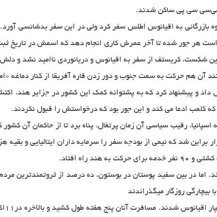
ه می‌سی سی پی ساکن شدند.
بار در سال 1476 میلادی با یك گروه بازرگانی به اقیانوس اطلس سفر كرد ولی در این سفر
ت هر جور شده تا آخر عمرش كاری انجام دهد كه اسمش در تاریخ ثبت ش
 این شكست، كریستف از سفر به اقیانوس و دریانوردی ناامید نشد و دلش
تند آن هم حركت به سمت جنوب و دور زدن قاره آفریقا از كنار دماغه «ا
 دربار پرتغال داد و پیشنهاد كرد كه به پشتوانه كمك این كشور در جزایر هند،
كه كلمب ادعا می كند و این جور بود كه درخواستش را قبول نكردند.
 به اسپانیا، رقیب سیاسی آن زمان پرتغال، پناه برد تا از حاكمان آن كشو
ار براین شد كه نیمی از بودجه سفر را سرمایه داران ایتالیایی و بقیه ه
ا بیچارگی روزگار میگذراندند
آنان 