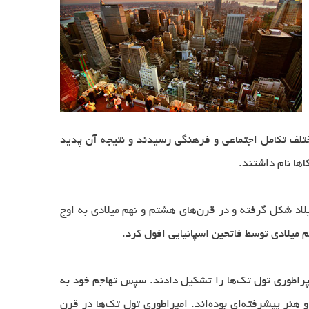
مختلف تکامل اجتماعی و فرهنگی رسیدند و نتیجه آن پدید
اها نام داشتند.
۲۰ قبیله سرخ‌پوست در آمریکای مرکزی در کنار سواحل خلیج مکزیک در ۵۰۰سال پیش از میلاد شکل گرفته و در قرن‌های هشتم و نهم میلادی به اوج
م میلادی توسط فاتحین اسپانیایی افول کرد.
هم مردمانی از سوی شمال به فلات مرکزی مکزیک هجوم آورده و اندکی پیش از سال ۱۰۰۰ میلادی امپراطوری تول تک‌ها را تشکیل دادند. سپس تهاجم خود به
 هنر پیشرفته‌ای بوده‌اند. امپراطوری تول تک‌ها در قرن