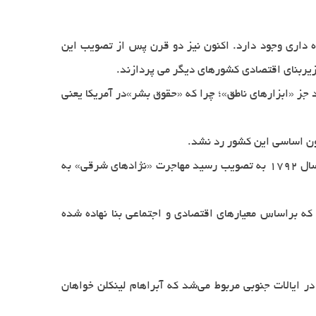
ه داری وجود دارد. اكنون نیز دو قرن پس از تصویب این
ی زیربنای اقتصادی كشورهای دیگر می پردازند.
 جز «ابزارهای ناطق»؛ چرا كه «حقوق بشر»در آمریكا یعنی
نون اساسی این كشور رد نشد.
سرخپوستان هم به همان دلایل نژاد پرستانه، به طور رسمی از جامعه ی شهروندان آمریكا ترد شدند. علاوه بر این، قانونی كه در سال 1792 به تصویب رسید مهاجرت «نژادهای شرقی» به
 براساس ‌معیارهای اقتصادی و اجتماعی بنا نهاده شده
ی در ایالات جنوبی مربوط می‌شد که آبراهام لینکلن خواهان