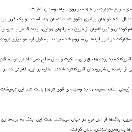
 ی سریع ‌«تجارت برده ها» بر روی سیاه پوستان آغاز شد.
تقلال ـ كه خواهان برابری حقوق تمام انسان ها» است ـ و یك قرن ‌برد
ام كودكان و غیرنظامیان از طریق بمبارانهای هوایی، ایجاد قحطی یا نابود
 مشاركت ‌در امور اجتماعی محروم شده بودند، به قول ارسطو چیزی نبودند
 آمریكا كه به برده ها حق رأی، مالكیت و حمل سلاح نمی داد نیز توسط قا
» (یعنی حذف ضعیف ها به وسیله ی قوی ترها) باعث شد این تبعیضات كه
خونین‌ترین جنگ‌ها از این نوع در جهان می‌باشد. علت این جنگ به برده‌دار