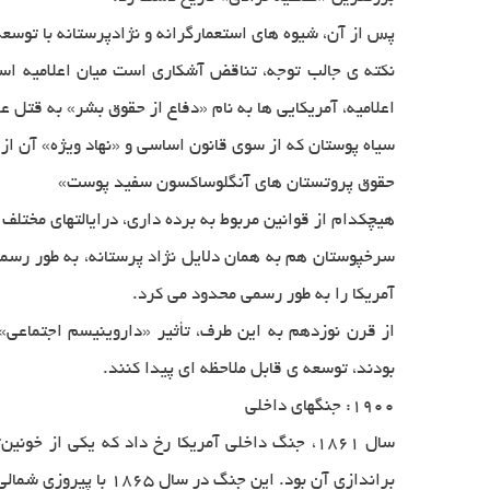
پس از آن، شیوه های استعمارگرانه و نژادپرستانه با توسعه
نكته ی جالب توجه، تناقض آشكاری است میان اعلامیه ‌اس
اعلامیه، آمریكایی ها به نام «دفاع از حقوق بشر» به قتل ع
سیاه پوستان كه از سوی قانون اساسی و «نهاد ویژه» آن از
حقوق پروتستان های آنگلوساكسون سفید پوست»
هیچكدام از قوانین مربوط به برده داری، درایالتهای مختلف
آمریكا را به طور رسمی محدود می كرد.
از قرن نوزدهم به این طرف، تأثیر «داروینیسم اجتماعی
بودند، توسعه ی قابل ملاحظه ای پیدا كنند.
۱۹۰۰: جنگهای داخلی
سال ۱۸۶۱، جنگ داخلی آمریکا رخ داد که یکی از 
براندازی آن بود. این جنگ در سال ۱۸۶۵ با پیروزی شمالی‌ها به رهبری لینکلن، پایان گرفت.