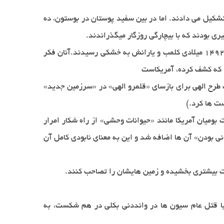
ه ی حقوق مدنی محروم بودند،17درصد جمعیت 4 میلیون نفری آمریكا را تشكیل می دادند. اما در بین سفید پوستان در بوستون، ده
مسافرت آنان پنج هفته طول كشید و بالاخره در11اكتبر دیده بانان وجود یك خشكی را اعلام كردند. فردای آن روز یعنی 12 اكتبر 1492 میلادی كلمب و یارانش به خشكی رسیدند.آنان فكر
ك طرح الهی برای بازسای «قلمرو الهی» در «سرزمین جدید»
ت ها كرد.)
ومیان آمریكا مانند «حیوانات وحشی» از راه شكار امرار
 بودن» آن ها اضافه شد و این به معنای نابودی كامل آن
ت بیشتری بخشیده و زمین هایشان را تصاحب كنند.
ت لوای این اسطوره های مذهبی و نژادی، با «تعقیب و اخراج سرخپوستان» كه مقاومت نظامی آن ها در سال 1890 و با قتل عام سیون ها در وانددنی بكلی در هم شكست، به