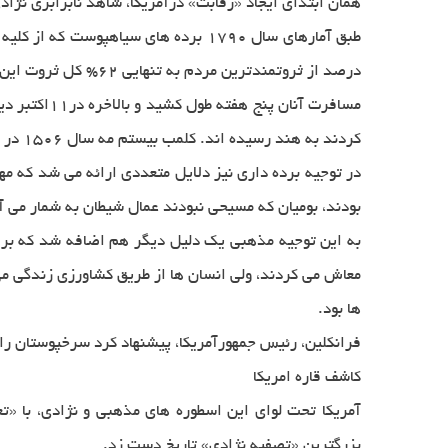
همان ابتدای ایجاد «رقابت» درآمریكا، شاهد نابرابری نژا
درصد از ثروتمندترین مردم به تنهایی 62% كل ثروت این ناحیه را در اختیار داشتند. جمعیت این ناحیه اغلب كارگران و ملوانان فقیری بودند كه با بیچارگی روزگار میگذراندند.
كردند به هند رسیده اند. كلمب بیستم مه سال 1506 در سن 57 سالگی در اسپانیا درگذشت ولی تا آخر عمرش نفهمید كه جایی را كه كشف كرده، آمریكاست
در توجیه برده داری نیز دلایل متعددی ارائه می شد كه مه
بودند، بومیان كه مسیحی نبودند عمال شیطان به شمار می آ
به این توجیه مذهبی یك دلیل دیگر هم اضافه شد كه بر یك
معاش ‌می كردند، ولی انسان ها از طریق كشاورزی زندگی م
ها بود.
فرانكلین، رئیس جمهورآمریكا، پیشنهاد كرد سرخپوستان ر
کاشف قاره امریکا
بزرگترین ‌«تصفیه نژادی» تاریخ دست زد.