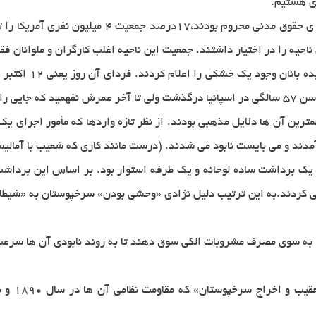
دی هستیم.
طبق آمارهای سال 1790 برده های سیاهپوست كه از كلی
مترین آن ها دلایل مذهبی بودند. از نظر تازه واردها كه مأمور اجرای ی
مدند و می بایست نابود می شدند. (درست مانند كاری كه شعیب با آمالیس
 ‌برداشت ساده لوحانه و یك طرفه استوار بود. بر اساس این برداشت ب
ی كردند.به این ترتیب دلیل نژادی «وحشی بودن» سرخپوستان به «شیطانی
ا به سوی مصرف مشروبات الكی سوق دهند تا به روند نابودی آن ها سرع
آمریكا تح