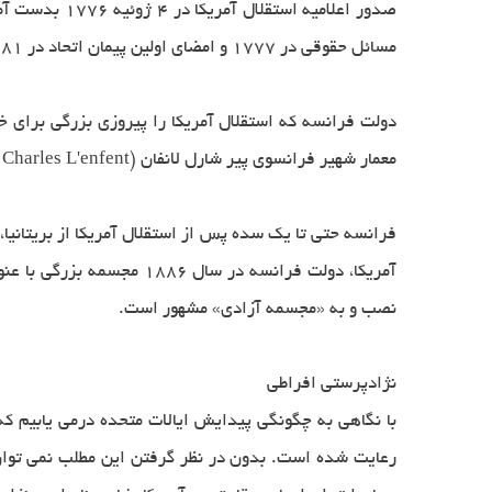
مسائل حقوقی در ۱۷۷۷ و امضای اولین پیمان اتحاد در ۱۷۸۱، ایالات متحده آمریکا متشکل از ۱۳ ایالت بنیان گذاشته شد.
دولت فرانسه که استقلال آمریکا را پیروزی بزرگی برای خ
معمار شهیر فرانسوی پیر شارل لانفان (Pierre Charles L'enfent) مامور شد نخستین طرح جامع شهرسازی را برای شهر جدید واشینگتن، پایتخت کشور ایالات متحده، ارائه دهد.
فرانسه حتی تا یک سده پس از استقلال آمریکا از بریتانی
نصب و به «مجسمه آزادی» مشهور است.
نژادپرستی افراطی
با نگاهی به چگونگی پیدایش ایالات متحده درمی یابیم كه
رعایت شده است. بدون در نظر گرفتن این مطلب نمی توان 