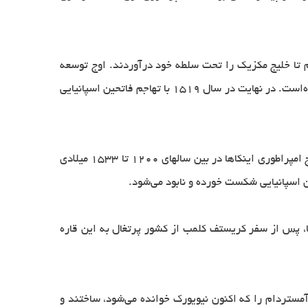
 تا خلیج مکزیک را تحت سلطه خود درآوردند. اوج توسعه
امپراطوری آزتک‌ها در قرن‌های پانزدهم و شانزدهم میلادی رخ داده که در این زمان جمعیت کلی امپراطوری بالغ بر ۵ میلیون نفر بوده‌است. در نهایت در سال ۱۵۱۹ با تهاجم فاتحین اسپانیایی
این تمدن در دره‌های بلند رشته کوه آند در آمریکای جنوبی و در بین قرن‌های یازدهم تا پانزدهم میلادی به تدریج شکل گرفت. اوج امپراطوری اینکاها در بین سالهای ۱۲۰۰ تا ۱۵۳۳ میلادی
ها، پس از سفر کریستف کلمب از کشور پرتغال به این قاره
 آمستردام را که اکنون نیویورک خوانده می‌شود، ساختند و