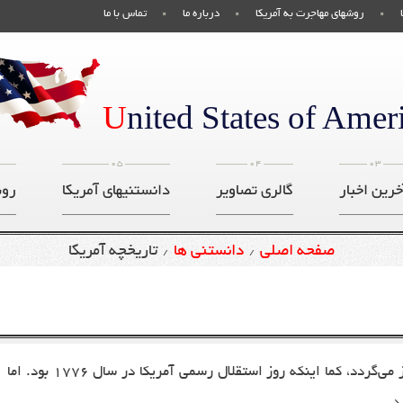
روشهای مهاجرت به آمریکا
درباره ما
تماس با ما
U
nited States of Amer
05
04
03
خرین اخبار
گالری تصاویر
دانستنیهای آمریکا
روش
صفحه اصلی
دانستنی ها
تاریخچه آمریکا
/
/
تاریخ آمریکا بعنوان یک کشور به کمابیش چهارصد سال باز می‌گردد، کما اینکه روز استقلال رسمی آمریکا در سال ۱۷۷۶ بود. اما