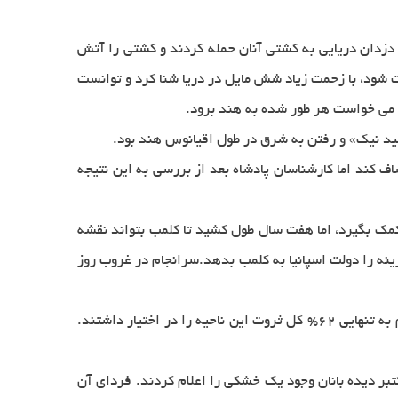
 بدشانسی آورد. دزدان دریایی به كشتی آنان حمله كردند و كشتی را آتش
ود، با زحمت زیاد شش مایل در دریا شنا كرد و توانست
 می خواست هر طور شده به هند برود.
مید نیك» و رفتن به شرق در طول اقیانوس هند بود.
 اكتشاف كند اما كارشناسان پادشاه بعد از بررسی به این نتیجه
ر كمك بگیرد، اما هفت سال طول كشید تا كلمب بتواند نقشه
زینه را دولت اسپانیا به كلمب بدهد.سرانجام در غروب روز
17درصد جمعیت 4 میلیون نفری آمریكا را تشكیل می دادند. اما در بین سفید پوستان در بوستون، ده درصد از ثروتمندترین مردم به تنهایی 62% كل ثروت این ناحیه را در اختیار داشتند.
بعد از یك توقف كوتاه در جزایر قناری (آفریقا) رهسپار اقیانوس شدند. مسافرت آنان پنج هفته طول كشید و بالاخره در11اكتبر دیده بانان وجود یك خشكی را اعلام كردند. فردای آن