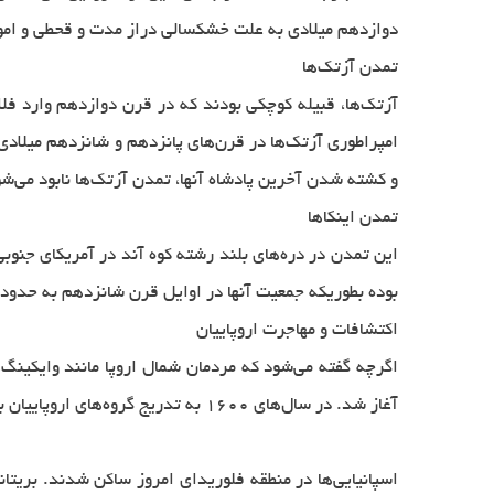
دوازدهم میلادی به علت خشکسالی دراز مدت و قحطی و امو
تمدن آزتک‌ها
آزتک‌ها، قبیله کوچکی بودند که در قرن دوازدهم وارد ف
و کشته شدن آخرین پادشاه آنها، تمدن آزتک‌ها نابود می‌شو
تمدن اینکاها
بوده بطوریکه جمعیت آنها در اوایل قرن شانزدهم به حدود ۶ میلیون نفر می‌رسد. امپراطوری اینکاها در اوج قدرت در جنگ با فاتحین اسپانیایی شکست خورده و نابود می‌شود
اکتشافات و مهاجرت اروپاییان
اگرچه گفته می‌شود که مردمان شمال اروپا مانند وایکینگ‌
آغاز شد. در سال‌های ۱۶۰۰ به تدریج گروه‌های اروپاییان به قاره جدید آمده و در آنجا زندگی تازه‌ای را شروع کردند.
اسپانیایی‌ها در منطقه فلوریدای امروز ساکن شدند. بریتان