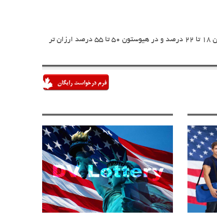
با توجه به قیمت ها میتوان گفت بصورت میانگین قیمت اجاره ها در لس آنجلس 20 تا 25 درصد ، در شیکاگو 40 تا 45 درصد ، در واشنگتن 18 تا 22 درصد و در هیوستون 50 تا 55 درصد ارزان تر