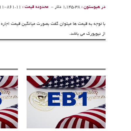
در هیوستون :
1,145.38 دلار -
محدوده قیمت :
861.11-1,636.11
از نیویورک می باشد.