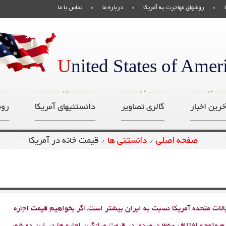
روشهای مهاجرت به آمریکا
درباره ما
تماس با ما
U
nited States of Amer
05
04
03
خرین اخبار
گالری تصاویر
دانستنیهای آمریکا
روش
صفحه اصلی
دانستنی ها
قیمت خانه در آمریکا
/
/
ایالات متحده آمریکا نسبت به ایران بیشتر است.اگر بخواهیم قیمت اجاره