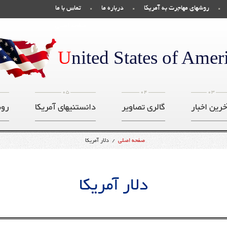
روشهای مهاجرت به آمریکا
درباره ما
تماس با ما
صفحه اصلی
U
nited States of Amer
05
04
03
خرین اخبار
گالری تصاویر
دانستنیهای آمریکا
روش
صفحه اصلی
/
دلار آمریکا
دلار آمریکا