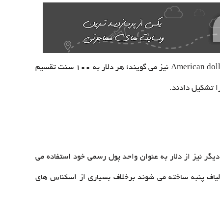
دلار ایالات متحده U.S. dollar با علامت $ و کد USD ، واحد پول رسمی کشور آمریکا است که به آن دلار به تنهایی و یا دلار آمریکا American dollar نیز می گویند؛ هر دلار به 100 سنت تقسیم
یگر نیز از دلار به عنوان واحد پول رسمی خود استفاده می
 الیاف پنبه ساخته می شوند برخلاف بسیاری از اسکناس های