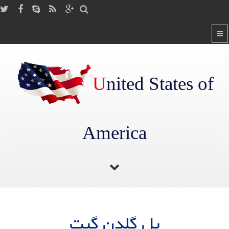
U
nited States of
America
صفحه اصلی
/
پل گلدن گیت
پل گلدن گیت