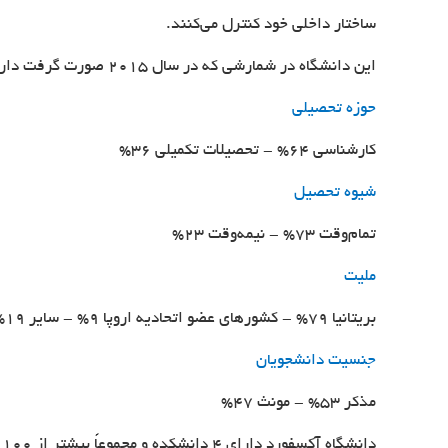
ساختار داخلی خود کنترل می‌کنند.
این دانشگاه در شمارشی که در سال 2015 صورت گرفت دارای 26,005 دانشجو می‌باشد که به تفکیک زیر می‌باشند:
حوزه تحصیلی
کارشناسی 64% - تحصیلات تکمیلی 36%
شیوه تحصیل
تمام‌وقت 73% - نیمه‌وقت 23%
ملیت
بریتانیا 79% - کشورهای عضو اتحادیه اروپا 9% - سایر 19%
جنسیت دانشجویان
مذکر 53% - مونث 47%
دانشگاه آکسفورد دارای 4 دانشکده و مجموعاً بیشتر از 100 دپارتمان و مؤسسات تحقیقاتی است. این چهار دانشکده عبارتند از: