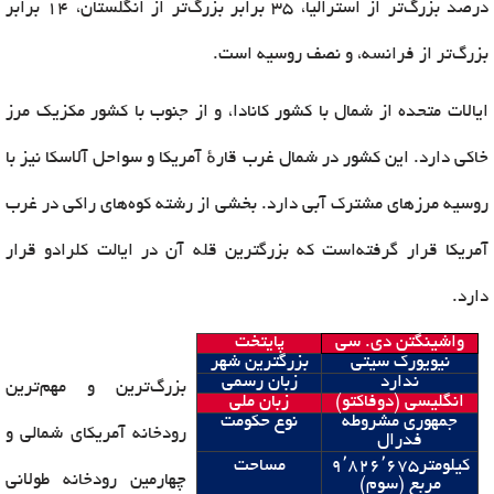
درصد بزرگ‌تر از استرالیا، ۳۵ برابر بزرگ‌تر از انگلستان، ۱۴ برابر
بزرگ‌تر از فرانسه، و نصف روسیه است.
ایالات متحده از شمال با کشور کانادا، و از جنوب با کشور مکزیک مرز
خاکی دارد. این کشور در شمال غرب قارهٔ آمریکا و سواحل آلاسکا نیز با
روسیه مرزهای مشترک آبی دارد. بخشی از رشته کوه‌های راکی در غرب
آمریکا قرار گرفته‌است که بزرگترین قله آن در ایالت کلرادو قرار
دارد.
واشینگتن دی. سی
پایتخت
نیویورک سیتی
بزرگترین شهر
ندارد
زبان رسمی
بزرگ‌ترین و مهم‌ترین
انگلیسی (دوفاکتو)
زبان ملی
جمهوری مشروطه
نوع حکومت
رودخانه آمریکای شمالی و
فدرال
٬
٬
کیلومتر
۶۷۵
۸۲۶
۹
مساحت
چهارمین رودخانه طولانی
مربع (سوم)