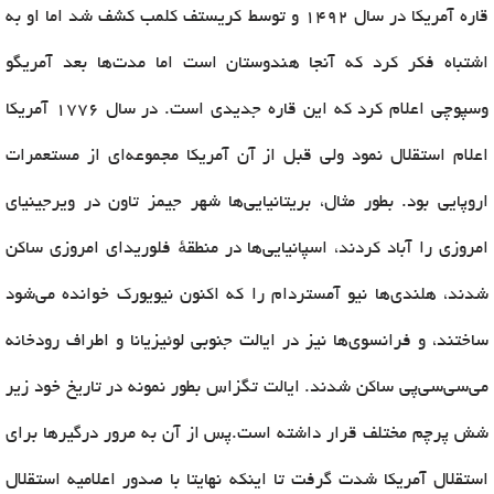
قاره آمریکا در سال ۱۴۹۲ و توسط کریستف کلمب کشف شد اما او به
اشتباه فکر کرد که آنجا هندوستان است اما مدت‌ها بعد آمریگو
وسپوچی اعلام کرد که این قاره جدیدی است. در سال ۱۷۷۶ آمریکا
اعلام استقلال نمود ولی قبل از آن آمریکا مجموعه‌ای از مستعمرات
اروپایی بود. بطور مثال، بریتانیایی‌ها شهر جیمز تاون در ویرجینیای
امروزی را آباد کردند، اسپانیایی‌ها در منطقهٔ فلوریدای امروزی ساکن
شدند، هلندی‌ها نیو آمستردام را که اکنون نیویورک خوانده می‌شود
ساختند، و فرانسوی‌ها نیز در ایالت جنوبی لوئیزیانا و اطراف رودخانه
می‌سی‌سی‌پی ساکن شدند. ایالت تگزاس بطور نمونه در تاریخ خود زیر
شش پرچم مختلف قرار داشته است.پس از آن به مرور درگیرها برای
استقلال آمریکا شدت گرفت تا اینکه نهایتا با صدور اعلامیه استقلال