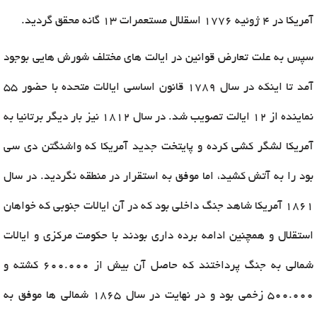
آمریکا در ۴ ژوئیه ۱۷۷۶ اسقلال مستعمرات 13 گانه محقق گردید.
سپس به علت تعارض قوانین در ایالت های مختلف شورش هایی بوجود
آمد تا اینکه در سال 1789 قانون اساسی ایالات متحده با حضور 55
نماینده از 12 ایالت تصویب شد. در سال ۱۸۱۲ نیز بار دیگر برتانیا به
آمریکا لشگر کشی کرده و پایتخت جدید آمریکا که واشنگتن دی سی
بود را به آتش کشید، اما موفق به استقرار در منطقه نگردید. در سال
1861 آمریکا شاهد جنگ داخلی بود که در آن ایالات جنوبی که خواهان
استقلال و همچنین ادامه برده داری بودند با حکومت مرکزی و ایالات
شمالی به جنگ پرداختند که حاصل آن بیش از 600.000 کشته و
500.000 زخمی بود و در نهایت در سال 1865 شمالی ها موفق به