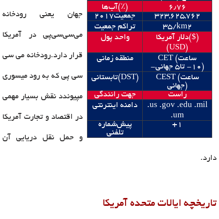
٪
٫
۷۶
۶
)
(
آب‌ها
جهان یعنی رودخانه
323,625,762
جمعیت
2017
۲‏
/km
35
تراکم جمعیت
می‌سی‌سی‌پی در آمریکا
($)
دلار آمریکا
واحد پول
(USD)
قرار دارد.رودخانه می سی
ساعت
CET (
منطقه زمانی
)
۱۰
-
تا
۵ ‏
جهانی-
سی پی که به رود میسوری
ساعت
CEST (
(DST)
تابستانی
)
جهانی
راست
جهت رانندگی
مپیوندد نقش بسیار مهمی
.us .gov .edu .mil
دامنه اینترنتی
.um
در اقتصاد و تجارت آمریکا
۱
+
پیش‌شماره
تلفنی
و حمل نقل دریایی آن
دارد.
تاریخچه ایالات متحده آمریکا