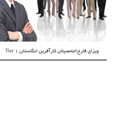
ویزای فارغ‌التحصیلان کارآفرین انگلستان Tier 1