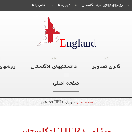
روشهای مهاجرت به انگلستان
درباره ما
تماس با ما
صفحه اصلی
E
ngland
6
05
04
گالری تصاویر
دانستنیهای انگلستان
روشهای
01
صفحه اصلی
صفحه اصلی
/
ویزای TIER1 انگلستان