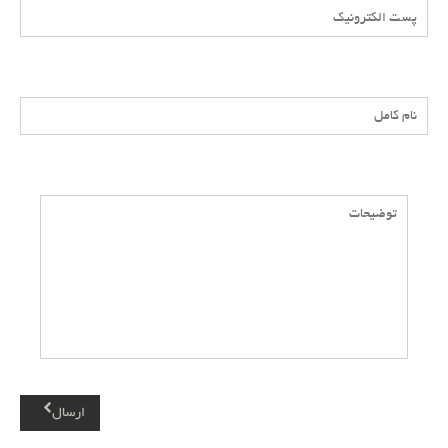
محمد
سلام من یه ادم عادی هستم به دلیل داشتن فقر و مشکلات مالی در کشور
خود قصد مهاجرت به کشور امریکا را دارم.این دلیل برای گرفتن پناهندگی
ثبت پاسخ
امریکا خوبه
فرزانه
نه
هازن
به هیچ وجه دلیل مناسبی نیت اونم وقتی که آمریکا ایران رو شدیدن
تحریم کرده
بنیامین لازار
ارسال
پناهندگی امریکا که همینطوری نیست باید تحصیل کرده یا مخترع یا چیزی
باشی . من خودم طراح جنگم و میخوام درخاست پناهندگی سیاسی بدم