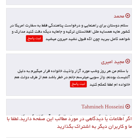
محمد
سلام دوستان برای راهنمایی و درخواست پناهندگی فقط به سفارت امریکا در
کشور هایه همسایه مثل افغانستان ترکیه و جاهایه دیگه دقت کنید مدارک و
ثبت پاسخ
شواهد کامل ببرید چون اگه قبول نشید حیرون میشید
مجید امیری
با سلام من هر روز وشب مورد آزار واذیت خانواده قرار میگیرم به دلیل
آتئیست بودنم، واز سویی میترسم جانم در خطر باشد هم از طرف دولت هم
ثبت پاسخ
خانواده ام لطفا کمکم کنید
Tahmineh Hosseini
سلام دوست نزدیک پدر من حدود 40 ساله که در آمریکا زندگی میکنه و
اگر اطلاعات یا دیدگاهی در مورد مطالب این صفحه دارید،لطفا با
اوضاع مالی خوبی هم داره. سیتیزن هم هست و همسر و بچه هاش هم
ما و کاربران دیگر به اشتراک بگذارید
آمریکایی هستن. میخواستم بدونم میتونه برای من دعوتنامه بفرسته که بتونم
ثبت پاسخ
برم اونجا یا نه. ممنونم