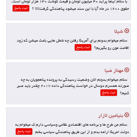
با سلام اینجا پراید 40 میلیون تومان و قیمت گوشت 130 هزار تومان است،
ثبت پاسخ
حقوق 1200 در ماه آیا با این سند میشود پناهندگی گرفت!!!!! ؟
شیلا
سلام میخوام بدونم برای آمریکا رفتن چه شغل هایی باعث میشن که زود
ثبت پاسخ
اقامت مون رو بگیریم؟
مهناز ضیا
سلام.میخوام بدونم الان وضعیت رسیدگی به پرونده پناهجویان به چه
صورته.همسرم دوسال در خواست پناهندگی داده.۲۰۱۷ چقدر باید صبر
ثبت پاسخ
کنیم؟
بنیامین لازار
سلام من طرح ها و برنامه های اقتصادی نظامی وسیاسی دارم ک میخوام به
ثبت پاسخ
دولت امریکا اراعه بدم و از این طریق پناهندگی سیاسی بشم