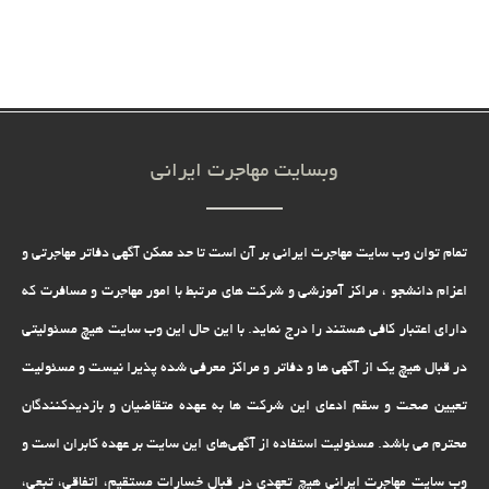
بابک شریفی
با سلام من یه افغانی هستم از افغانستان پیام میدم.شما که وضیعیت کشور
مارو میفهمین. من خیلی مشکلات دارم مشکلاتم جوری هست که اصلا نمیشه
اینجا نوشت در کل میشه بگی که اصلا من هیچ امنیت جانی مالی روحی روانی
و… در این کشور ندارم.شما منو راهنمایی کنید که چطور میتونم درخواست
وبسایت مهاجرت ایرانی
ثبت پاسخ
پناهندگی به آمریکا بدم؟
تمام توان وب سایت مهاجرت ایرانی بر آن است تا حد ممکن آگهی دفاتر مهاجرتی و
میثم
اعزام دانشجو ، مراکز آموزشی و شرکت های مرتبط با امور مهاجرت و مسافرت که
سلام چند تا از خویشاوندای من آمریکا زندگی می کنند میخواستم بدونم
ثبت پاسخ
میشه از این طریق برای من دعوت نامه بفرستن...
دارای اعتبار کافی هستند را درج نماید. با این حال این وب سایت هیچ مسئولیتی
در قبال هیچ یک از آگهی ها و دفاتر و مراکز معرفی شده پذیرا نیست و مسئولیت
لطیف امیری
تعیین صحت و سقم ادعای این شرکت ها به عهده متقاضیان و بازدیدکنندگان
سلام خدمت شما خودم نزد آمریکایی ها مدت 8 سال کار کردم و تمام اسناد
محترم می باشد. مسئولیت استفاده از آگهی‌های این سایت بر عهده کابران است و
وکارت کاری رادارم دارم ومیخواهیم مهاجرت به امریکا انجام دهم میشه
ثبت پاسخ
رهنمایی کنید
وب سایت مهاجرت ایرانی هیچ تعهدى در قبال خسارات مستقیم، اتفاقى، تبعى،