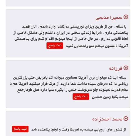
سمیرا مدیحی
با سلام . من از طریق ویزای توریستی به کانادا وارد شدم . الان قصد
پناهندگی دارم . شرایط زندگی سختی در ایران داشتم ولی مشکل خاصی از
لحاط قانونی ندارم . در حال حاضر از اینجا میتونم اقدام کنم برای پناهندگی
ثبت پاسخ
آمریکا ؟ ممنون میشم منو راهنمایی کنید
فرزانه
سلام اینا که میخوان برن آمریکا همشون دیوانه اند یامریض حتی بزرگترین
ریاضی دا که سرطان سینه داشت شما دارید از مرگ فرار میکنید آمریکا هم با
تمام قدرت نمیتونه جلو سرنوشت حتمی را بگیره دنیا داره مثل طومارجمع
ثبت پاسخ
میشه بکجا چنین شتابان
محمد احمدزاده
ثبت پاسخ
از کشور های اروپایی میشه به امریکا رفت و اونجا پناهنده شد