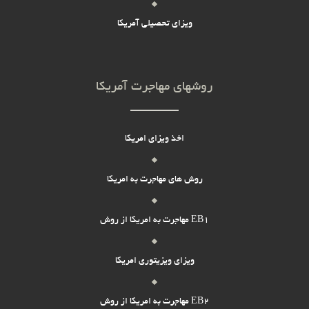
Milad
ویزای تحصیلی آمریکا
از ایران نمیتونی باید بری ترکیه
روشهای مهاجرت آمریکا
ابوالفضل تجری
سلام عزیزسوالم اینه که:اگر از ایران، از طریق دعوتنامه برم ایتالیا، آیا ازونجا
ثبت پاسخ
راهی هست برای رسیدن ب امریکا و اخذ پناهندگی؟؟؟
اخذ ویزای امریکا
علی
روش های مهاجرت به امریکا
بله میتونید ولی از ترکیه خیلی راحت تره
مهاجرت به امریکا از روش EB1
محمد
نه
ویزای ویزیتوری امریکا
امیدکفایتی
مهاجرت به امریکا از روش EB2