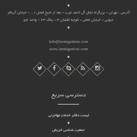
آدرس : تهران - بزرگراه جلال آل احمد غرب - بعد از شیخ فضل ا... - خیابان آریافر
جنوبی - خیابان امامی - کوچه افشان 3 - پلاک 23 - واحد 56
info@iremigration.com
www.iremigration.com
دسترسی سریع
لیست دفاتر خدمات مهاجرتی
جمعیت شناسی اتریش