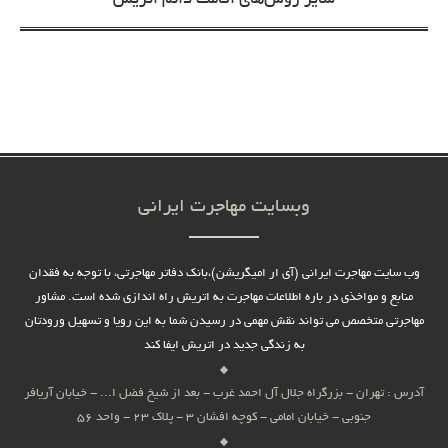
سایر روش‌های اقامت دائم اتریش
وبسایت مهاجرت ایرانی
وب سایت مهاجرت ایرانی (آی ار امیگریشن)،بانک دفاتر مهاجرتی، با توجه به فقدان
منابع و مواخذی در باره اطلاعات مهاجرت به اتریش راه اندازی شده است. مشاور
مهاجرتی متخصص می تواند نقش مهمی در رسیدن شما به این رویا و تسهیل ورودتان
به زندگی جدید در اتریش ایفا کند
آدرس : تهران - بزرگراه جلال آل احمد غرب - بعد از شیخ فضل ا... - خیابان آریافر
جنوبی - خیابان امامی - کوچه افشان 3 - پلاک 23 - واحد 56