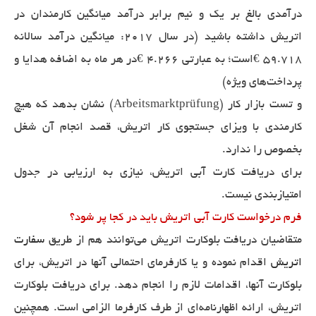
درآمدی بالغ بر یک و نیم برابر درآمد میانگین کارمندان در
اتریش داشته باشید (در سال 2017: میانگین درآمد سالانه
59.718 €است؛ به عبارتی 4.266 €در هر ماه به اضافه هدایا و
پرداخت‌های ویژه)
و تست بازار کار (Arbeitsmarktprüfung) نشان بدهد که هیچ
کارمندی با ویزای جستجوی کار اتریش، قصد انجام آن شغل
بخصوص را ندارد.
برای دریافت کارت آبی اتریش، نیازی به ارزیابی در جدول
امتیازبندی نیست.
فرم درخواست کارت آبی اتریش باید در کجا پر شود؟
متقاضیان دریافت بلوکارت اتریش می‌توانند هم از طریق
سفارت
اتریش
اقدام نموده و یا کارفرمای احتمالی آنها در اتریش، برای
بلوکارت آنها، اقدامات لازم را انجام دهد. برای دریافت بلوکارت
اتریش، ارائه اظهارنامه‌ای از طرف کارفرما الزامی است. همچنین